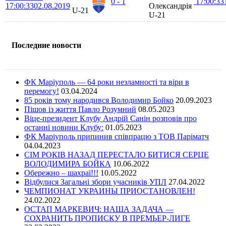
0 - 1
17:00:33
17:00:33
02.08.2019
Олександрія
U-21
U-21
Последние новости
ФК Маріуполь — 64 роки незламності та віри в
перемогу!
03.04.2024
85 років тому народився Володимир Бойко
20.09.2023
Пішов із життя Павло Розумний
08.05.2023
Віце-президент Клубу Андрій Санін розповів про
останні новини Клубу:
01.05.2023
ФК Маріуполь припинив співпрацю з ТОВ Паріматч
04.04.2023
СІМ РОКІВ НАЗАД ПЕРЕСТАЛО БИТИСЯ СЕРЦЕ
ВОЛОДИМИРА БОЙКА
10.06.2022
Обережно – шахраї!!!
10.05.2022
Відбулися Загальні збори учасників УПЛ
27.04.2022
ЧЕМПИОНАТ УКРАИНЫ ПРИОСТАНОВЛЕН!
24.02.2022
ОСТАП МАРКЕВИЧ: НАША ЗАДАЧА —
СОХРАНИТЬ ПРОПИСКУ В ПРЕМЬЕР-ЛИГЕ