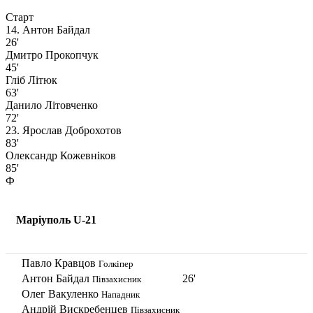
Старт
14. Антон Байдал
26'
Дмитро Прокопчук
45'
Гліб Літюк
63'
Данило Літовченко
72'
23. Ярослав Доброхотов
83'
Олександр Кожевніков
85'
Ф
Маріуполь U-21
Павло Кравцов
Голкіпер
Антон Байдал
26'
Півзахисник
Олег Вакуленко
Нападник
Андрій Вискребенцев
Півзахисник