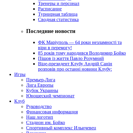
Тренеры и персонал
Расписание
Турнирная таблица
Сводная статистика
Последние новости
ФК Маріуполь — 64 роки незламності та
віри в перемогу!
85 років тому народився Володимир Бойко
Пішов із життя Павло Розумний
Віце-президент Клубу Андрій Санін
розповів про останні новини Клубу:
Игры
Премьер-Лига
Лига Европы
Кубок Украины
Юношеский чемпионат
Клуб
Руководство
Финансовая информация
Наш логотип
Стадион им. Бойко
Спортивный комплекс Ильичевец