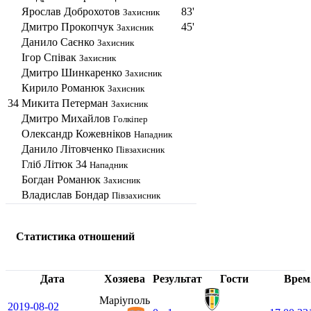
Ярослав Доброхотов
83'
Захисник
Дмитро Прокопчук
45'
Захисник
Данило Саєнко
Захисник
Ігор Співак
Захисник
Дмитро Шинкаренко
Захисник
Кирило Романюк
Захисник
34
Микита Петерман
Захисник
Дмитро Михайлов
Голкіпер
Олександр Кожевніков
Нападник
Данило Літовченко
Півзахисник
Гліб Літюк
34
Нападник
Богдан Романюк
Захисник
Владислав Бондар
Півзахисник
Статистика отношений
Дата
Хозяева
Результат
Гости
Врем
Маріуполь
2019-08-02