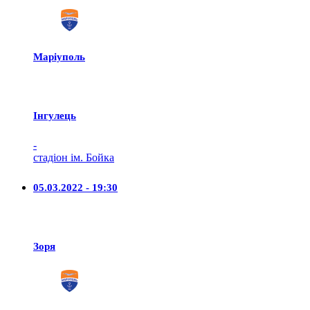
Маріуполь
Iнгулець
-
стадіон ім. Бойка
05.03.2022 - 19:30
Зоря