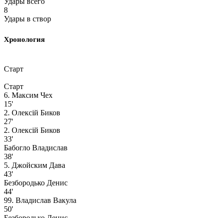
Удары всего
8
Удары в створ
Хронология
Старт
Старт
6. Максим Чех
15'
2. Олексій Биков
27'
2. Олексій Биков
33'
Бабогло Владислав
38'
5. Джойским Дава
43'
Безбородько Денис
44'
99. Владислав Вакула
50'
Безбородько Денис