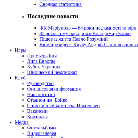
Сводная статистика
Последние новости
ФК Маріуполь — 64 роки незламності та віри 
85 років тому народився Володимир Бойко
Пішов із життя Павло Розумний
Віце-президент Клубу Андрій Санін розповів 
Игры
Премьер-Лига
Лига Европы
Кубок Украины
Юношеский чемпионат
Клуб
Руководство
Финансовая информация
Наш логотип
Стадион им. Бойко
Спортивный комплекс Ильичевец
Вакансии
Контакты
Медиа
Фотоальбомы
Видеогалерея