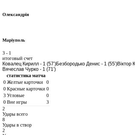
Олександрія
Маріуполь
3
-
1
итоговый счет
Ковалец Кирилл - 1 (57')
Безбородько Денис - 1 (55')
Віктор К
Вячеслав Чурко - 1 (71')
статистика матча
0
Желтые карточки
0
0
Красные карточки
0
3
Угловые
0
0
Вне игры
3
2
Удары всего
8
Удары в створ
2