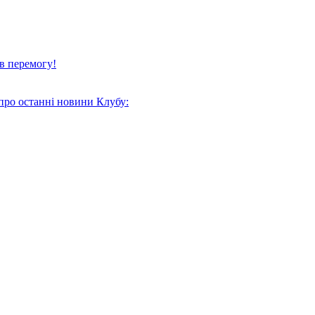
в перемогу!
про останні новини Клубу: