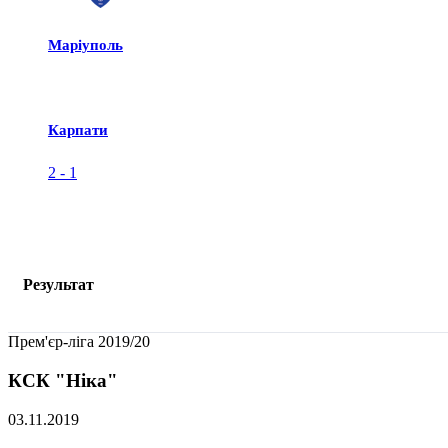
Маріуполь
Карпати
2
-
1
Результат
Прем'єр-ліга 2019/20
КСК "Ніка"
03.11.2019