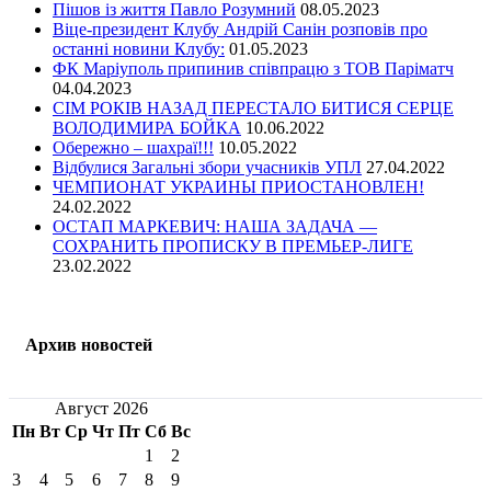
Пішов із життя Павло Розумний
08.05.2023
Віце-президент Клубу Андрій Санін розповів про
останні новини Клубу:
01.05.2023
ФК Маріуполь припинив співпрацю з ТОВ Паріматч
04.04.2023
СІМ РОКІВ НАЗАД ПЕРЕСТАЛО БИТИСЯ СЕРЦЕ
ВОЛОДИМИРА БОЙКА
10.06.2022
Обережно – шахраї!!!
10.05.2022
Відбулися Загальні збори учасників УПЛ
27.04.2022
ЧЕМПИОНАТ УКРАИНЫ ПРИОСТАНОВЛЕН!
24.02.2022
ОСТАП МАРКЕВИЧ: НАША ЗАДАЧА —
СОХРАНИТЬ ПРОПИСКУ В ПРЕМЬЕР-ЛИГЕ
23.02.2022
Архив новостей
Август 2026
Пн
Вт
Ср
Чт
Пт
Сб
Вс
1
2
3
4
5
6
7
8
9