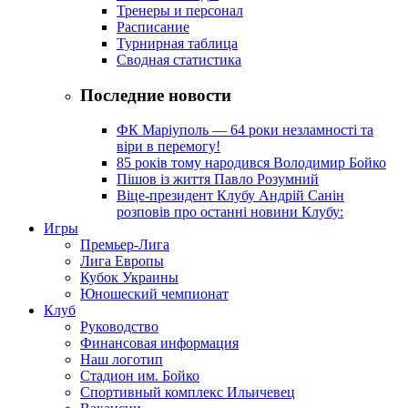
Тренеры и персонал
Расписание
Турнирная таблица
Сводная статистика
Последние новости
ФК Маріуполь — 64 роки незламності та
віри в перемогу!
85 років тому народився Володимир Бойко
Пішов із життя Павло Розумний
Віце-президент Клубу Андрій Санін
розповів про останні новини Клубу:
Игры
Премьер-Лига
Лига Европы
Кубок Украины
Юношеский чемпионат
Клуб
Руководство
Финансовая информация
Наш логотип
Стадион им. Бойко
Спортивный комплекс Ильичевец