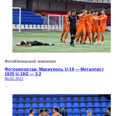
Фото
Юношеский чемпионат
Фоторепортаж. Мариуполь U-19 — Металлист
1925 U-19/2 — 3:2
06.02.2022
...