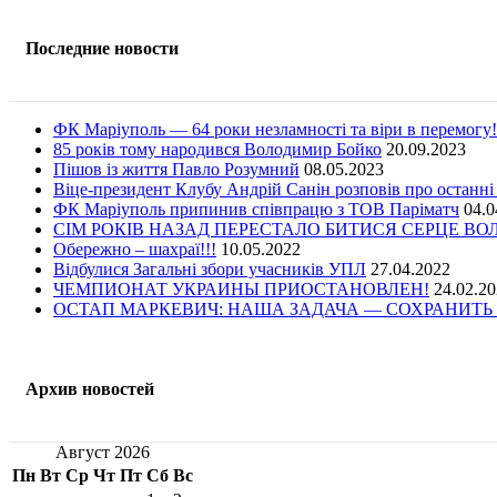
Последние новости
ФК Маріуполь — 64 роки незламності та віри в перемогу!
85 років тому народився Володимир Бойко
20.09.2023
Пішов із життя Павло Розумний
08.05.2023
Віце-президент Клубу Андрій Санін розповів про останні
ФК Маріуполь припинив співпрацю з ТОВ Паріматч
04.0
СІМ РОКІВ НАЗАД ПЕРЕСТАЛО БИТИСЯ СЕРЦЕ В
Обережно – шахраї!!!
10.05.2022
Відбулися Загальні збори учасників УПЛ
27.04.2022
ЧЕМПИОНАТ УКРАИНЫ ПРИОСТАНОВЛЕН!
24.02.2
ОСТАП МАРКЕВИЧ: НАША ЗАДАЧА — СОХРАНИТЬ 
Архив новостей
Август 2026
Пн
Вт
Ср
Чт
Пт
Сб
Вс