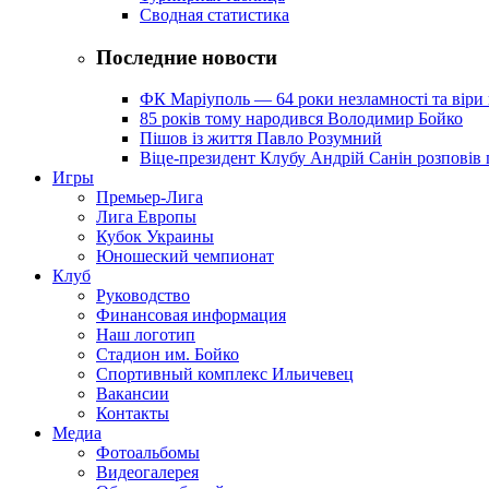
Сводная статистика
Последние новости
ФК Маріуполь — 64 роки незламності та віри 
85 років тому народився Володимир Бойко
Пішов із життя Павло Розумний
Віце-президент Клубу Андрій Санін розповів 
Игры
Премьер-Лига
Лига Европы
Кубок Украины
Юношеский чемпионат
Клуб
Руководство
Финансовая информация
Наш логотип
Стадион им. Бойко
Спортивный комплекс Ильичевец
Вакансии
Контакты
Медиа
Фотоальбомы
Видеогалерея