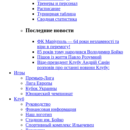
Тренеры и персонал
Расписание
Турнирная таблица
Сводная статистика
Последние новости
ФК Маріуполь — 64 роки незламності та
віри в перемогу!
85 років тому народився Володимир Бойко
Пішов із життя Павло Розумний
Віце-президент Клубу Андрій Санін
розповів про останні новини Клубу:
Игры
Премьер-Лига
Лига Европы
Кубок Украины
Юношеский чемпионат
Клуб
Руководство
Финансовая информация
Наш логотип
Стадион им. Бойко
Спортивный комплекс Ильичевец