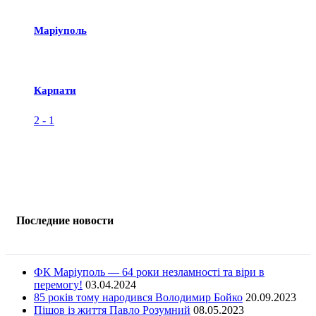
Маріуполь
Карпати
2
-
1
Последние новости
ФК Маріуполь — 64 роки незламності та віри в
перемогу!
03.04.2024
85 років тому народився Володимир Бойко
20.09.2023
Пішов із життя Павло Розумний
08.05.2023