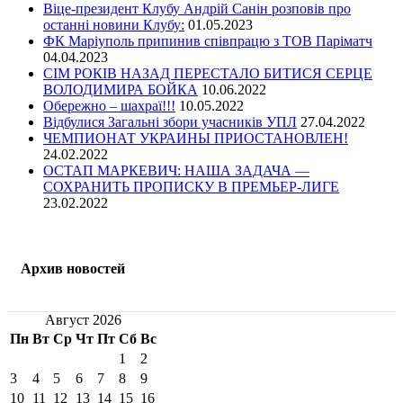
Віце-президент Клубу Андрій Санін розповів про
останні новини Клубу:
01.05.2023
ФК Маріуполь припинив співпрацю з ТОВ Паріматч
04.04.2023
СІМ РОКІВ НАЗАД ПЕРЕСТАЛО БИТИСЯ СЕРЦЕ
ВОЛОДИМИРА БОЙКА
10.06.2022
Обережно – шахраї!!!
10.05.2022
Відбулися Загальні збори учасників УПЛ
27.04.2022
ЧЕМПИОНАТ УКРАИНЫ ПРИОСТАНОВЛЕН!
24.02.2022
ОСТАП МАРКЕВИЧ: НАША ЗАДАЧА —
СОХРАНИТЬ ПРОПИСКУ В ПРЕМЬЕР-ЛИГЕ
23.02.2022
Архив новостей
Август 2026
Пн
Вт
Ср
Чт
Пт
Сб
Вс
1
2
3
4
5
6
7
8
9
10
11
12
13
14
15
16