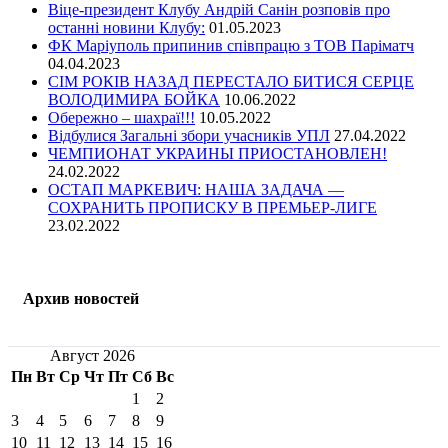
Віце-президент Клубу Андрій Санін розповів про
останні новини Клубу:
01.05.2023
ФК Маріуполь припинив співпрацю з ТОВ Паріматч
04.04.2023
СІМ РОКІВ НАЗАД ПЕРЕСТАЛО БИТИСЯ СЕРЦЕ
ВОЛОДИМИРА БОЙКА
10.06.2022
Обережно – шахраї!!!
10.05.2022
Відбулися Загальні збори учасників УПЛ
27.04.2022
ЧЕМПИОНАТ УКРАИНЫ ПРИОСТАНОВЛЕН!
24.02.2022
ОСТАП МАРКЕВИЧ: НАША ЗАДАЧА —
СОХРАНИТЬ ПРОПИСКУ В ПРЕМЬЕР-ЛИГЕ
23.02.2022
Архив новостей
Август 2026
Пн
Вт
Ср
Чт
Пт
Сб
Вс
1
2
3
4
5
6
7
8
9
10
11
12
13
14
15
16