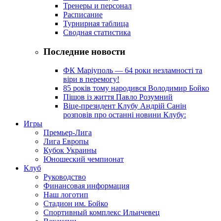
Тренеры и персонал
Расписание
Турнирная таблица
Сводная статистика
Последние новости
ФК Маріуполь — 64 роки незламності та
віри в перемогу!
85 років тому народився Володимир Бойко
Пішов із життя Павло Розумний
Віце-президент Клубу Андрій Санін
розповів про останні новини Клубу:
Игры
Премьер-Лига
Лига Европы
Кубок Украины
Юношеский чемпионат
Клуб
Руководство
Финансовая информация
Наш логотип
Стадион им. Бойко
Спортивный комплекс Ильичевец