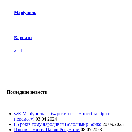
Маріуполь
Карпати
2
-
1
Последние новости
ФК Маріуполь — 64 роки незламності та віри в
перемогу!
03.04.2024
85 років тому народився Володимир Бойко
20.09.2023
Пішов із життя Павло Розумний
08.05.2023