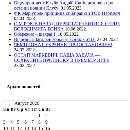
Віце-президент Клубу Андрій Санін розповів про
останні новини Клубу:
01.05.2023
ФК Маріуполь припинив співпрацю з ТОВ Паріматч
04.04.2023
СІМ РОКІВ НАЗАД ПЕРЕСТАЛО БИТИСЯ СЕРЦЕ
ВОЛОДИМИРА БОЙКА
10.06.2022
Обережно – шахраї!!!
10.05.2022
Відбулися Загальні збори учасників УПЛ
27.04.2022
ЧЕМПИОНАТ УКРАИНЫ ПРИОСТАНОВЛЕН!
24.02.2022
ОСТАП МАРКЕВИЧ: НАША ЗАДАЧА —
СОХРАНИТЬ ПРОПИСКУ В ПРЕМЬЕР-ЛИГЕ
23.02.2022
Архив новостей
Август 2026
Пн
Вт
Ср
Чт
Пт
Сб
Вс
1
2
3
4
5
6
7
8
9
10
11
12
13
14
15
16