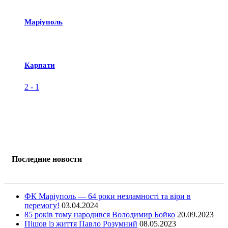
Маріуполь
Карпати
2
-
1
Последние новости
ФК Маріуполь — 64 роки незламності та віри в
перемогу!
03.04.2024
85 років тому народився Володимир Бойко
20.09.2023
Пішов із життя Павло Розумний
08.05.2023