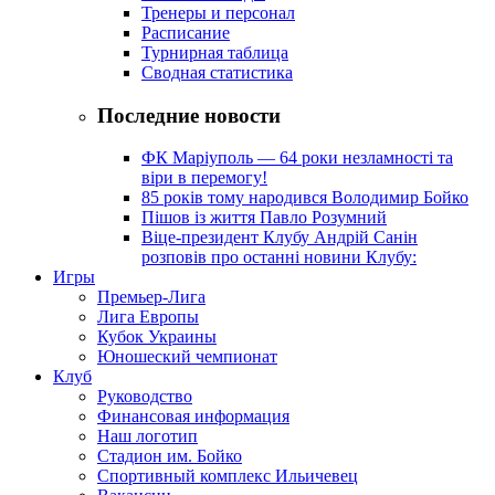
Тренеры и персонал
Расписание
Турнирная таблица
Сводная статистика
Последние новости
ФК Маріуполь — 64 роки незламності та
віри в перемогу!
85 років тому народився Володимир Бойко
Пішов із життя Павло Розумний
Віце-президент Клубу Андрій Санін
розповів про останні новини Клубу:
Игры
Премьер-Лига
Лига Европы
Кубок Украины
Юношеский чемпионат
Клуб
Руководство
Финансовая информация
Наш логотип
Стадион им. Бойко
Спортивный комплекс Ильичевец