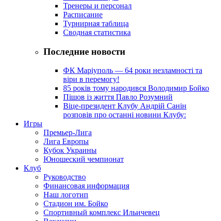
Тренеры и персонал
Расписание
Турнирная таблица
Сводная статистика
Последние новости
ФК Маріуполь — 64 роки незламності та
віри в перемогу!
85 років тому народився Володимир Бойко
Пішов із життя Павло Розумний
Віце-президент Клубу Андрій Санін
розповів про останні новини Клубу:
Игры
Премьер-Лига
Лига Европы
Кубок Украины
Юношеский чемпионат
Клуб
Руководство
Финансовая информация
Наш логотип
Стадион им. Бойко
Спортивный комплекс Ильичевец