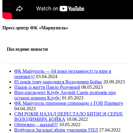
Пресс-центр ФК «Мариуполь»
Последние новости
ФК Маріуполь — 64 роки незламності та віри в
перемогу!
03.04.2024
85 років тому народився Володимир Бойко
20.09.2023
Пішов із життя Павло Розумний
08.05.2023
Віце-президент Клубу Андрій Санін розповів про
останні новини Клубу:
01.05.2023
ФК Маріуполь припинив співпрацю з ТОВ Паріматч
04.04.2023
СІМ РОКІВ НАЗАД ПЕРЕСТАЛО БИТИСЯ СЕРЦЕ
ВОЛОДИМИРА БОЙКА
10.06.2022
Обережно – шахраї!!!
10.05.2022
Відбулися Загальні збори учасників УПЛ
27.04.2022