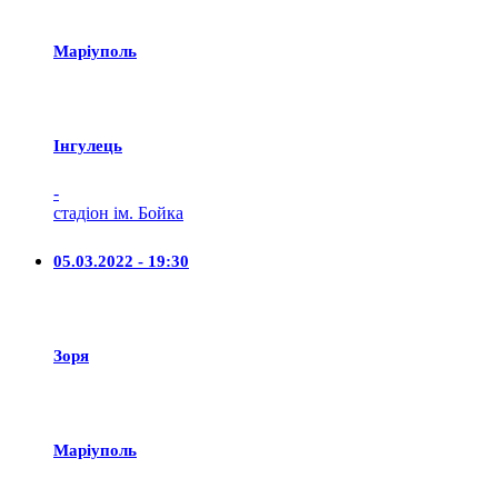
Маріуполь
Iнгулець
-
стадіон ім. Бойка
05.03.2022 - 19:30
Зоря
Маріуполь
-