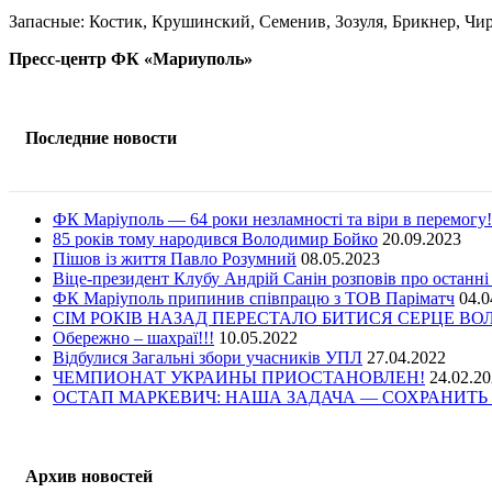
Запасные: Костик, Крушинский, Семенив, Зозуля, Брикнер, Чи
Пресс-центр ФК «Мариуполь»
Последние новости
ФК Маріуполь — 64 роки незламності та віри в перемогу!
85 років тому народився Володимир Бойко
20.09.2023
Пішов із життя Павло Розумний
08.05.2023
Віце-президент Клубу Андрій Санін розповів про останні
ФК Маріуполь припинив співпрацю з ТОВ Паріматч
04.0
СІМ РОКІВ НАЗАД ПЕРЕСТАЛО БИТИСЯ СЕРЦЕ В
Обережно – шахраї!!!
10.05.2022
Відбулися Загальні збори учасників УПЛ
27.04.2022
ЧЕМПИОНАТ УКРАИНЫ ПРИОСТАНОВЛЕН!
24.02.2
ОСТАП МАРКЕВИЧ: НАША ЗАДАЧА — СОХРАНИТЬ 
Архив новостей