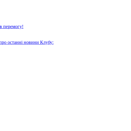
в перемогу!
про останні новини Клубу: