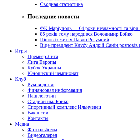
Сводная статистика
Последние новости
ФК Маріуполь — 64 роки незламності та віри 
85 років тому народився Володимир Бойко
Пішов із життя Павло Розумний
Віце-президент Клубу Андрій Санін розповів 
Игры
Премьер-Лига
Лига Европы
Кубок Украины
Юношеский чемпионат
Клуб
Руководство
Финансовая информация
Наш логотип
Стадион им. Бойко
Спортивный комплекс Ильичевец
Вакансии
Контакты
Медиа
Фотоальбомы
Видеогалерея