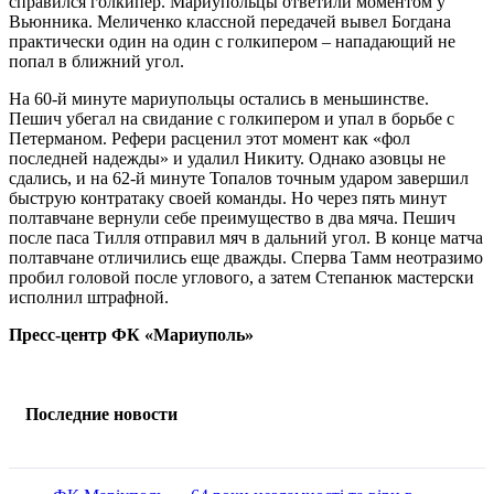
справился голкипер. Мариупольцы ответили моментом у
Вьюнника. Меличенко классной передачей вывел Богдана
практически один на один с голкипером – нападающий не
попал в ближний угол.
На 60-й минуте мариупольцы остались в меньшинстве.
Пешич убегал на свидание с голкипером и упал в борьбе с
Петерманом. Рефери расценил этот момент как «фол
последней надежды» и удалил Никиту. Однако азовцы не
сдались, и на 62-й минуте Топалов точным ударом завершил
быструю контратаку своей команды. Но через пять минут
полтавчане вернули себе преимущество в два мяча. Пешич
после паса Тилля отправил мяч в дальний угол. В конце матча
полтавчане отличились еще дважды. Сперва Тамм неотразимо
пробил головой после углового, а затем Степанюк мастерски
исполнил штрафной.
Пресс-центр ФК «Мариуполь»
Последние новости