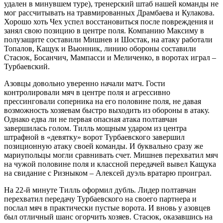
удален в минувшем туре), тренерский штаб нашей команды не
мог рассчитывать на травмированных Драмбаева и Кулакова.
Хорошо хоть Чех успел восстановиться после повреждения и
занял свою позицию в центре поля. Компанию Максиму в
полузащите составили Мишнев и Шостак, на атаку работали
Топалов, Кащук и Вьюнник, линию обороны составили
Стасюк, Босанчич, Мампасси и Меличенко, в воротах играл –
Турбаевский.
Азовцы довольно уверенно начали матч. Гости
контролировали мяч в центре поля и агрессивно
прессинговали соперника на его половине поля, не давая
возможность хозяевам быстро выходить из обороны в атаку.
Однако едва ли не первая опасная атака полтавчан
завершилась голом. Тилль мощным ударом из центра
штрафной в «девятку» ворот Турбаевского завершил
позиционную атаку своей команды. И буквально сразу же
мариупольцы могли сравнивать счет. Мишнев перехватил мяч
на чужой половине поля и классной передачей вывел Кащука
на свидание с Ризныком – Алексей дуэль вратарю проиграл.
На 22-й минуте Тилль оформил дубль. Лидер полтавчан
перехватил передачу Турбаевского на своего партнера и
послал мяч в практически пустые ворота. И вновь у азовцев
был отличный шанс огорчить хозяев. Стасюк, оказавшись на