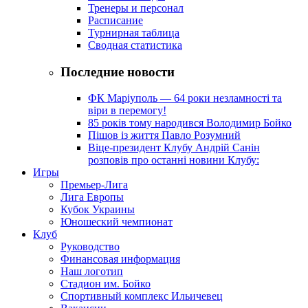
Тренеры и персонал
Расписание
Турнирная таблица
Сводная статистика
Последние новости
ФК Маріуполь — 64 роки незламності та
віри в перемогу!
85 років тому народився Володимир Бойко
Пішов із життя Павло Розумний
Віце-президент Клубу Андрій Санін
розповів про останні новини Клубу:
Игры
Премьер-Лига
Лига Европы
Кубок Украины
Юношеский чемпионат
Клуб
Руководство
Финансовая информация
Наш логотип
Стадион им. Бойко
Спортивный комплекс Ильичевец