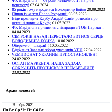
ФК Маріуполь — 64 роки незламності та віри в
перемогу!
03.04.2024
85 років тому народився Володимир Бойко
20.09.2023
Пішов із життя Павло Розумний
08.05.2023
Віце-президент Клубу Андрій Санін розповів про
останні новини Клубу:
01.05.2023
ФК Маріуполь припинив співпрацю з ТОВ Паріматч
04.04.2023
СІМ РОКІВ НАЗАД ПЕРЕСТАЛО БИТИСЯ СЕРЦЕ
ВОЛОДИМИРА БОЙКА
10.06.2022
Обережно – шахраї!!!
10.05.2022
Відбулися Загальні збори учасників УПЛ
27.04.2022
ЧЕМПИОНАТ УКРАИНЫ ПРИОСТАНОВЛЕН!
24.02.2022
ОСТАП МАРКЕВИЧ: НАША ЗАДАЧА —
СОХРАНИТЬ ПРОПИСКУ В ПРЕМЬЕР-ЛИГЕ
23.02.2022
Архив новостей
Ноябрь 2021
Пн
Вт
Ср
Чт
Пт
Сб
Вс