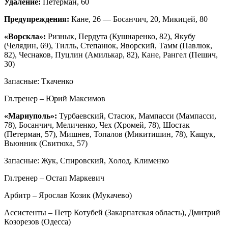
Удаление:
Петерман, 60
Предупреждения:
Кане, 26 — Босанчич, 20, Микицей, 80
«Ворскла»:
Ризнык, Пердута (Кушнаренко, 82), Якубу
(Челядин, 69), Тилль, Степанюк, Яворский, Тамм (Павлюк,
82), Чеснаков, Пуцлин (Амилькар, 82), Кане, Рангел (Пешич,
30)
Запасные: Ткаченко
Гл.тренер – Юрий Максимов
«Мариуполь»:
Турбаевский, Стасюк, Мампасси (Мампасси,
78), Босанчич, Меличенко, Чех (Хромей, 78), Шостак
(Петерман, 57), Мишнев, Топалов (Микитишин, 78), Кащук,
Вьюнник (Свитюха, 57)
Запасные: Жук, Спировский, Холод, Клименко
Гл.тренер – Остап Маркевич
Арбитр – Ярослав Козик (Мукачево)
Ассистенты – Петр Котубей (Закарпатская область), Дмитрий
Козорезов (Одесса)