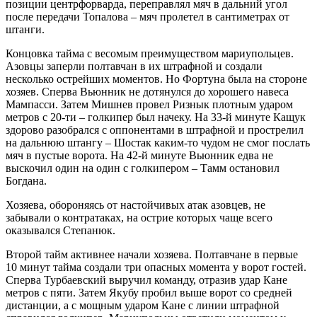
позиции центрфорварда, переправлял мяч в дальний угол
после передачи Топалова – мяч пролетел в сантиметрах от
штанги.
Концовка тайма с весомым преимуществом мариупольцев.
Азовцы заперли полтавчан в их штрафной и создали
несколько острейших моментов. Но Фортуна была на стороне
хозяев. Сперва Вьюнник не дотянулся до хорошего навеса
Мампасси. Затем Мишнев провел Ризнык плотным ударом
метров с 20-ти – голкипер был начеку. На 33-й минуте Кащук
здорово разобрался с оппонентами в штрафной и прострелил
на дальнюю штангу – Шостак каким-то чудом не смог послать
мяч в пустые ворота. На 42-й минуте Вьюнник едва не
выскочил один на один с голкипером – Тамм остановил
Богдана.
Хозяева, обороняясь от настойчивых атак азовцев, не
забывали о контратаках, на острие которых чаще всего
оказывался Степанюк.
Второй тайм активнее начали хозяева. Полтавчане в первые
10 минут тайма создали три опасных момента у ворот гостей.
Сперва Турбаевский выручил команду, отразив удар Кане
метров с пяти. Затем Якубу пробил выше ворот со средней
дистанции, а с мощным ударом Кане с линии штрафной