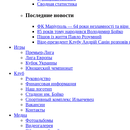
Сводная статистика
Последние новости
ФК Маріуполь — 64 роки незламності та віри 
85 років тому народився Володимир Бойко
Пішов із життя Павло Розумний
Віце-президент Клубу Андрій Санін розповів 
Игры
Премьер-Лига
Лига Европы
Кубок Украины
Юношеский чемпионат
Клуб
Руководство
Финансовая информация
Наш логотип
Стадион им. Бойко
Спортивный комплекс Ильичевец
Вакансии
Контакты
Медиа
Фотоальбомы
Видеогалерея