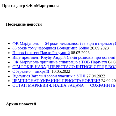
Пресс-центр ФК «Мариуполь»
Последние новости
ФК Маріуполь — 64 роки незламності та віри в перемогу!
85 років тому народився Володимир Бойко
20.09.2023
Пішов із життя Павло Розумний
08.05.2023
Віце-президент Клубу Андрій Санін розповів про останні
ФК Маріуполь припинив співпрацю з ТОВ Паріматч
04.0
СІМ РОКІВ НАЗАД ПЕРЕСТАЛО БИТИСЯ СЕРЦЕ В
Обережно – шахраї!!!
10.05.2022
Відбулися Загальні збори учасників УПЛ
27.04.2022
ЧЕМПИОНАТ УКРАИНЫ ПРИОСТАНОВЛЕН!
24.02.2
ОСТАП МАРКЕВИЧ: НАША ЗАДАЧА — СОХРАНИТЬ 
Архив новостей