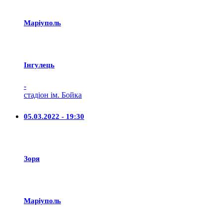
Маріуполь
Iнгулець
-
стадіон ім. Бойка
05.03.2022 - 19:30
Зоря
Маріуполь
-