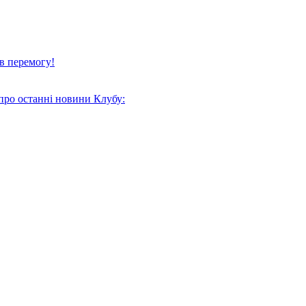
в перемогу!
про останні новини Клубу: