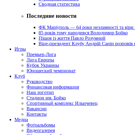
Сводная статистика
Последние новости
ФК Маріуполь — 64 роки незламності та віри 
85 років тому народився Володимир Бойко
Пішов із життя Павло Розумний
Віце-президент Клубу Андрій Санін розповів 
Игры
Премьер-Лига
Лига Европы
Кубок Украины
Юношеский чемпионат
Клуб
Руководство
Финансовая информация
Наш логотип
Стадион им. Бойко
Спортивный комплекс Ильичевец
Вакансии
Контакты
Медиа
Фотоальбомы
Видеогалерея