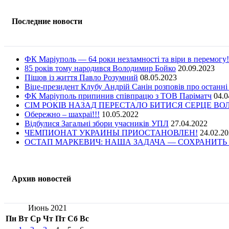
Последние новости
ФК Маріуполь — 64 роки незламності та віри в перемогу!
85 років тому народився Володимир Бойко
20.09.2023
Пішов із життя Павло Розумний
08.05.2023
Віце-президент Клубу Андрій Санін розповів про останні
ФК Маріуполь припинив співпрацю з ТОВ Паріматч
04.0
СІМ РОКІВ НАЗАД ПЕРЕСТАЛО БИТИСЯ СЕРЦЕ В
Обережно – шахраї!!!
10.05.2022
Відбулися Загальні збори учасників УПЛ
27.04.2022
ЧЕМПИОНАТ УКРАИНЫ ПРИОСТАНОВЛЕН!
24.02.2
ОСТАП МАРКЕВИЧ: НАША ЗАДАЧА — СОХРАНИТЬ 
Архив новостей
Июнь 2021
Пн
Вт
Ср
Чт
Пт
Сб
Вс