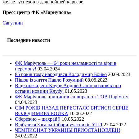
желает успехов в дальнейшей карьере.
Пресс-центр ФК «Мариуполь»
Сагуткин
Последние новости
ФК Маріуполь — 64 роки незламності та віри в
перемогу!
03.04.2024
85 років тому народився Володимир Бойко
20.09.2023
Пішов із життя Павло Розумний
08.05.2023
Віце-президент Клубу Андрій Санін розповів про
останні новини Клубу:
01.05.2023
ФК Маріуполь припинив співпрацю з ТОВ Паріматч
04.04.2023
СІМ РОКІВ НАЗАД ПЕРЕСТАЛО БИТИСЯ СЕРЦЕ
ВОЛОДИМИРА БОЙКА
10.06.2022
Обережно – шахраї!!!
10.05.2022
Відбулися Загальні збори учасників УПЛ
27.04.2022
ЧЕМПИОНАТ УКРАИНЫ ПРИОСТАНОВЛЕН!
24.02.2022