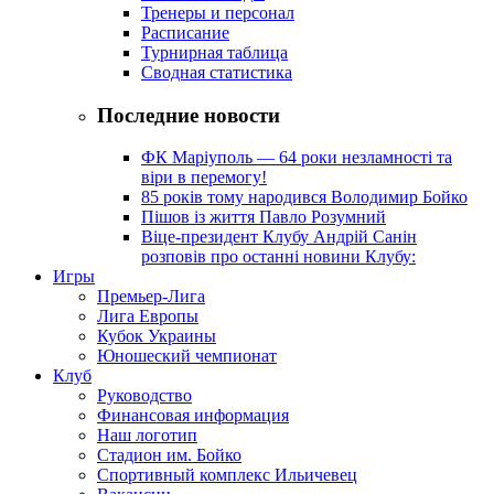
Тренеры и персонал
Расписание
Турнирная таблица
Сводная статистика
Последние новости
ФК Маріуполь — 64 роки незламності та
віри в перемогу!
85 років тому народився Володимир Бойко
Пішов із життя Павло Розумний
Віце-президент Клубу Андрій Санін
розповів про останні новини Клубу:
Игры
Премьер-Лига
Лига Европы
Кубок Украины
Юношеский чемпионат
Клуб
Руководство
Финансовая информация
Наш логотип
Стадион им. Бойко
Спортивный комплекс Ильичевец