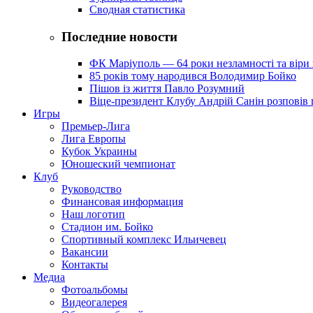
Сводная статистика
Последние новости
ФК Маріуполь — 64 роки незламності та віри 
85 років тому народився Володимир Бойко
Пішов із життя Павло Розумний
Віце-президент Клубу Андрій Санін розповів 
Игры
Премьер-Лига
Лига Европы
Кубок Украины
Юношеский чемпионат
Клуб
Руководство
Финансовая информация
Наш логотип
Стадион им. Бойко
Спортивный комплекс Ильичевец
Вакансии
Контакты
Медиа
Фотоальбомы
Видеогалерея