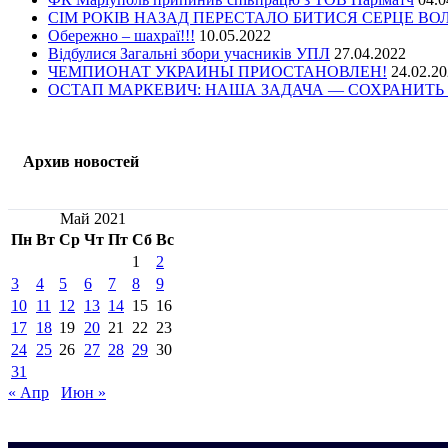
СІМ РОКІВ НАЗАД ПЕРЕСТАЛО БИТИСЯ СЕРЦЕ В
Обережно – шахраї!!!
10.05.2022
Відбулися Загальні збори учасників УПЛ
27.04.2022
ЧЕМПИОНАТ УКРАИНЫ ПРИОСТАНОВЛЕН!
24.02.2
ОСТАП МАРКЕВИЧ: НАША ЗАДАЧА — СОХРАНИТЬ 
Архив новостей
Май 2021
Пн
Вт
Ср
Чт
Пт
Сб
Вс
1
2
3
4
5
6
7
8
9
10
11
12
13
14
15
16
17
18
19
20
21
22
23
24
25
26
27
28
29
30
31
« Апр
Июн »