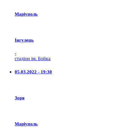
Маріуполь
Iнгулець
-
стадіон ім. Бойка
05.03.2022 - 19:30
Зоря
Маріуполь
-