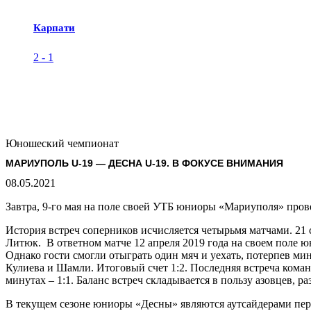
Карпати
2
-
1
Юношеский чемпионат
МАРИУПОЛЬ U-19 — ДЕСНА U-19. В ФОКУСЕ ВНИМАНИЯ
08.05.2021
Завтра, 9-го мая на поле своей УТБ юниоры «Мариуполя» прове
История встреч соперников исчисляется четырьмя матчами. 21
Литюк. В ответном матче 12 апреля 2019 года на своем поле ю
Однако гости смогли отыграть один мяч и уехать, потерпев мин
Кулиева и Шамли. Итоговый счет 1:2. Последняя встреча коман
минутах – 1:1. Баланс встреч складывается в пользу азовцев, ра
В текущем сезоне юниоры «Десны» являются аутсайдерами перве