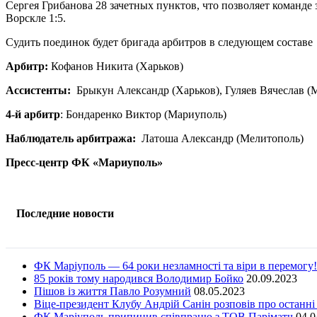
Сергея Грибанова 28 зачетных пунктов, что позволяет команде
Ворскле 1:5.
Судить поединок будет бригада арбитров в следующем составе
Арбитр:
Кофанов Никита (Харьков)
Ассистенты:
Брыкун Александр (Харьков), Гуляев Вячеслав (
4-й арбитр
: Бондаренко Виктор (Мариуполь)
Наблюдатель арбитража:
Латоша Александр (Мелитополь)
Пресс-центр ФК «Мариуполь»
Последние новости
ФК Маріуполь — 64 роки незламності та віри в перемогу!
85 років тому народився Володимир Бойко
20.09.2023
Пішов із життя Павло Розумний
08.05.2023
Віце-президент Клубу Андрій Санін розповів про останні
ФК Маріуполь припинив співпрацю з ТОВ Паріматч
04.0