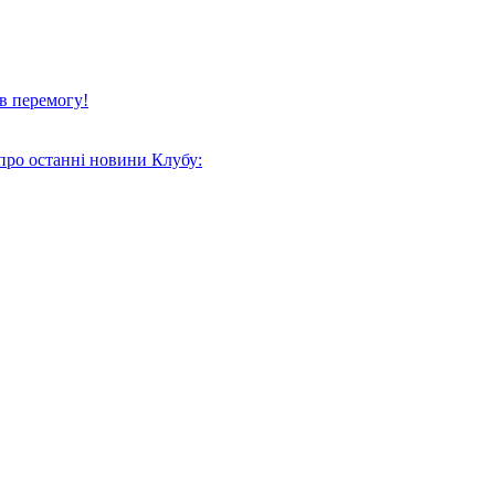
в перемогу!
про останні новини Клубу: