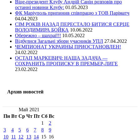
Віце-президент Клубу Андрій Санін розповів про
останні новини Клубу:
01.05.2023
ФК Маріуполь припинив співпрацю з ТОВ Паріматч
04.04.2023
СІМ РОКІВ НАЗАД ПЕРЕСТАЛО БИТИСЯ СЕРЦЕ
ВОЛОДИМИРА БОЙКА
10.06.2022
Обережно – шахраї!!!
10.05.2022
Відбулися Загальні збори учасників УПЛ
27.04.2022
ЧЕМПИОНАТ УКРАИНЫ ПРИОСТАНОВЛЕН!
24.02.2022
ОСТАП МАРКЕВИЧ: НАША ЗАДАЧА —
СОХРАНИТЬ ПРОПИСКУ В ПРЕМЬЕР-ЛИГЕ
23.02.2022
Архив новостей
Май 2021
Пн
Вт
Ср
Чт
Пт
Сб
Вс
1
2
3
4
5
6
7
8
9
10
11
12
13
14
15
16