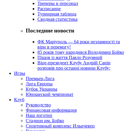
Тренеры и персонал
Расписание
Турнирная таблица
Сводная статистика
Последние новости
ФК Маріуполь — 64 роки незламності та
віри в перемогу!
85 років тому народився Володимир Бойко
Пішов із життя Павло Розумний
Віце-президент Клубу Андрій Санін
розповів про останні новини Клубу:
Игры
Премьер-Лига
Лига Европы
Кубок Украины
Юношеский чемпионат
Клуб
Руководство
Финансовая информация
Наш логотип
Стадион им. Бойко
Спортивный комплекс Ильичевец