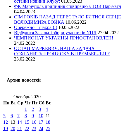
останні новини Клубу:
01.05.2023
ФК Маріуполь припинив співпрацю з ТОВ Паріматч
04.04.2023
СІМ РОКІВ НАЗАД ПЕРЕСТАЛО БИТИСЯ СЕРЦЕ
ВОЛОДИМИРА БОЙКА
10.06.2022
Обережно – шахраї!!!
10.05.2022
Відбулися Загальні збори учасників УПЛ
27.04.2022
ЧЕМПИОНАТ УКРАИНЫ ПРИОСТАНОВЛЕН!
24.02.2022
ОСТАП МАРКЕВИЧ: НАША ЗАДАЧА —
СОХРАНИТЬ ПРОПИСКУ В ПРЕМЬЕР-ЛИГЕ
23.02.2022
Архив новостей
Октябрь 2020
Пн
Вт
Ср
Чт
Пт
Сб
Вс
1
2
3
4
5
6
7
8
9
10
11
12
13
14
15
16
17
18
19
20
21
22
23
24
25