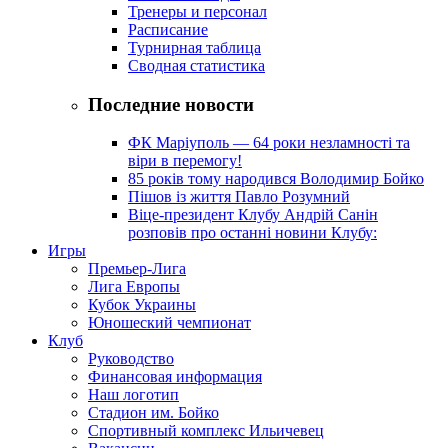
Тренеры и персонал
Расписание
Турнирная таблица
Сводная статистика
Последние новости
ФК Маріуполь — 64 роки незламності та
віри в перемогу!
85 років тому народився Володимир Бойко
Пішов із життя Павло Розумний
Віце-президент Клубу Андрій Санін
розповів про останні новини Клубу:
Игры
Премьер-Лига
Лига Европы
Кубок Украины
Юношеский чемпионат
Клуб
Руководство
Финансовая информация
Наш логотип
Стадион им. Бойко
Спортивный комплекс Ильичевец