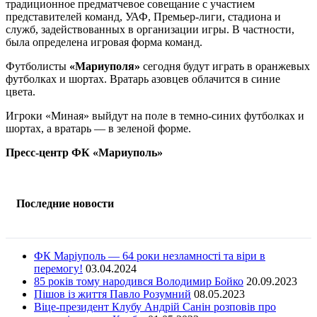
традиционное предматчевое совещание с участием
представителей команд, УАФ, Премьер-лиги, стадиона и
служб, задействованных в организации игры. В частности,
была определена игровая форма команд.
Футболисты
«Мариуполя»
сегодня будут играть в оранжевых
футболках и шортах. Вратарь азовцев облачится в синие
цвета.
Игроки «Миная» выйдут на поле в темно-синих футболках и
шортах, а вратарь — в зеленой форме.
Пресс-центр ФК «Мариуполь»
Последние новости
ФК Маріуполь — 64 роки незламності та віри в
перемогу!
03.04.2024
85 років тому народився Володимир Бойко
20.09.2023
Пішов із життя Павло Розумний
08.05.2023
Віце-президент Клубу Андрій Санін розповів про