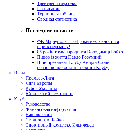
Тренеры и персонал
Расписание
Турнирная таблица
Сводная статистика
Последние новости
ФК Маріуполь — 64 роки незламності та
віри в перемогу!
85 років тому народився Володимир Бойко
Пішов із життя Павло Розумний
Віце-президент Клубу Андрій Санін
розповів про останні новини Клубу:
Игры
Премьер-Лига
Лига Европы
Кубок Украины
Юношеский чемпионат
Клуб
Руководство
Финансовая информация
Наш логотип
Стадион им. Бойко
Спортивный комплекс Ильичевец