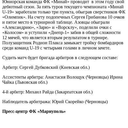
Юниорская команда ФК «Минай» проводит в этом году свой
дебютный сезон. За пять туров текущего чемпионата «Минай
U-19» заработали только три пункта, обыграв сверстников ФК
«Олимпик». На счету подопечных Сергея Грибанова 10 очков
и пятое место в турнирной таблице. Азовцы обыграли
«Александрию», «Зарю» и «Ворсклу», поделили очки с
«Колосом» и уступили «Днепр-1» забив в общей сложности
12 мячей, что является вторым результатом в турнире.
Полузащитник Родион Плакса замыкает тройку бомбардиров
среди команд U-19 с четырьмя голами в личном зачете.
Судить матч будет бригада арбитров в следующем составе:
Арбитр: Сергей Дубковский (Киевская обл.)
Ассистенты арбитра: Анастасия Волощук (Черновцы) Ирина
Чайка (Львовская обл.)
4-й арбитр: Михаил Райда (Закарпатская обл.)
Наблюдатель арбитража: Юрий Скорейко (Черновцы)
Пресс-центр ФК «Мариуполь»