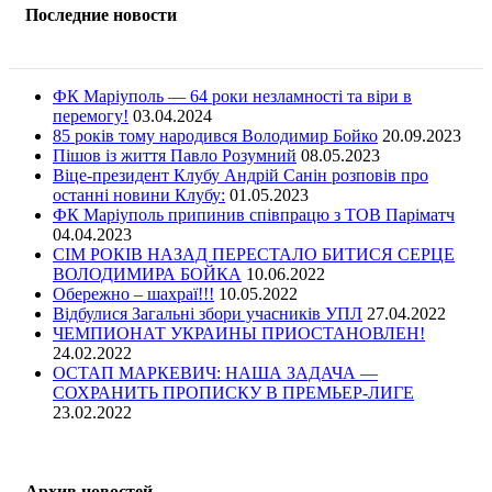
Последние новости
ФК Маріуполь — 64 роки незламності та віри в
перемогу!
03.04.2024
85 років тому народився Володимир Бойко
20.09.2023
Пішов із життя Павло Розумний
08.05.2023
Віце-президент Клубу Андрій Санін розповів про
останні новини Клубу:
01.05.2023
ФК Маріуполь припинив співпрацю з ТОВ Паріматч
04.04.2023
СІМ РОКІВ НАЗАД ПЕРЕСТАЛО БИТИСЯ СЕРЦЕ
ВОЛОДИМИРА БОЙКА
10.06.2022
Обережно – шахраї!!!
10.05.2022
Відбулися Загальні збори учасників УПЛ
27.04.2022
ЧЕМПИОНАТ УКРАИНЫ ПРИОСТАНОВЛЕН!
24.02.2022
ОСТАП МАРКЕВИЧ: НАША ЗАДАЧА —
СОХРАНИТЬ ПРОПИСКУ В ПРЕМЬЕР-ЛИГЕ
23.02.2022
Архив новостей