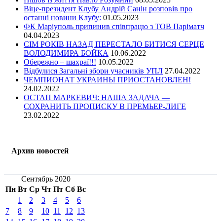
Віце-президент Клубу Андрій Санін розповів про
останні новини Клубу:
01.05.2023
ФК Маріуполь припинив співпрацю з ТОВ Паріматч
04.04.2023
СІМ РОКІВ НАЗАД ПЕРЕСТАЛО БИТИСЯ СЕРЦЕ
ВОЛОДИМИРА БОЙКА
10.06.2022
Обережно – шахраї!!!
10.05.2022
Відбулися Загальні збори учасників УПЛ
27.04.2022
ЧЕМПИОНАТ УКРАИНЫ ПРИОСТАНОВЛЕН!
24.02.2022
ОСТАП МАРКЕВИЧ: НАША ЗАДАЧА —
СОХРАНИТЬ ПРОПИСКУ В ПРЕМЬЕР-ЛИГЕ
23.02.2022
Архив новостей
Сентябрь 2020
Пн
Вт
Ср
Чт
Пт
Сб
Вс
1
2
3
4
5
6
7
8
9
10
11
12
13