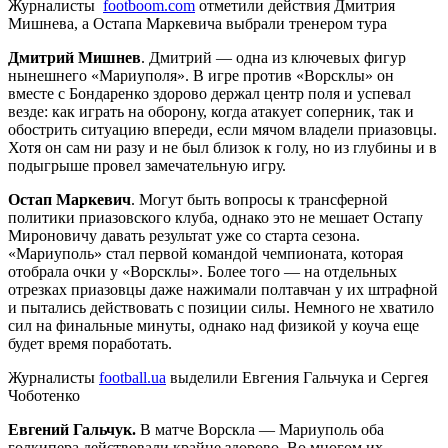
Журналисты
footboom.com
отметили действия Дмитрия
Мишнева, а Остапа Маркевича выбрали тренером тура
Дмитрий Мишнев
. Дмитрий — одна из ключевых фигур
нынешнего «Мариуполя». В игре против «Ворсклы» он
вместе с Бондаренко здорово держал центр поля и успевал
везде: как играть на оборону, когда атакует соперник, так и
обострить ситуацию впереди, если мячом владели приазовцы.
Хотя он сам ни разу и не был близок к голу, но из глубины и в
подыгрыше провел замечательную игру.
Остап Маркевич
. Могут быть вопросы к трансферной
политики приазовского клуба, однако это не мешает Остапу
Мироновичу давать результат уже со старта сезона.
«Мариуполь» стал первой командой чемпионата, которая
отобрала очки у «Ворсклы». Более того — на отдельных
отрезках приазовцы даже нажимали полтавчан у их штрафной
и пытались действовать с позиции силы. Немного не хватило
сил на финальные минуты, однако над физикой у коуча еще
будет время поработать.
Журналисты
football.ua
выделили Евгения Гальчука и Сергея
Чоботенко
Евгений Гальчук.
В матче Ворскла — Мариуполь оба
голкипера действовали крайне здорово. Во многом их