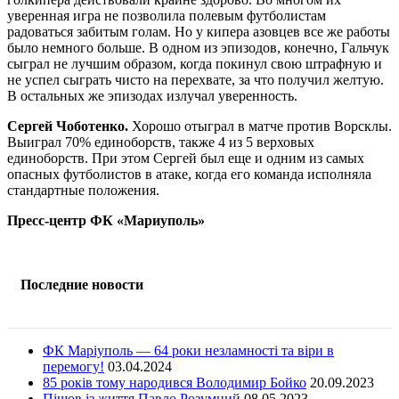
уверенная игра не позволила полевым футболистам
радоваться забитым голам. Но у кипера азовцев все же работы
было немного больше. В одном из эпизодов, конечно, Гальчук
сыграл не лучшим образом, когда покинул свою штрафную и
не успел сыграть чисто на перехвате, за что получил желтую.
В остальных же эпизодах излучал уверенность.
Сергей Чоботенко.
Хорошо отыграл в матче против Ворсклы.
Выиграл 70% единоборств, также 4 из 5 верховых
единоборств. При этом Сергей был еще и одним из самых
опасных футболистов в атаке, когда его команда исполняла
стандартные положения.
Пресс-центр ФК «Мариуполь»
Последние новости
ФК Маріуполь — 64 роки незламності та віри в
перемогу!
03.04.2024
85 років тому народився Володимир Бойко
20.09.2023
Пішов із життя Павло Розумний
08.05.2023