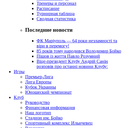
Тренеры и персонал
Расписание
Турнирная таблица
Сводная статистика
Последние новости
ФК Маріуполь — 64 роки незламності та
віри в перемогу!
85 років тому народився Володимир Бойко
Пішов із життя Павло Розумний
Віце-президент Клубу Андрій Санін
розповів про останні новини Клубу:
Игры
Премьер-Лига
Лига Европы
Кубок Украины
Юношеский чемпионат
Клуб
Руководство
Финансовая информация
Наш логотип
Стадион им. Бойко
Спортивный комплекс Ильичевец