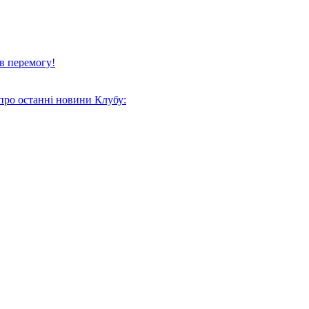
в перемогу!
про останні новини Клубу: