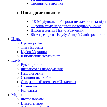
Сводная статистика
Последние новости
ФК Маріуполь — 64 роки незламності та віри 
85 років тому народився Володимир Бойко
Пішов із життя Павло Розумний
Віце-президент Клубу Андрій Санін розповів 
Игры
Премьер-Лига
Лига Европы
Кубок Украины
Юношеский чемпионат
Клуб
Руководство
Финансовая информация
Наш логотип
Стадион им. Бойко
Спортивный комплекс Ильичевец
Вакансии
Контакты
Медиа
Фотоальбомы
Видеогалерея