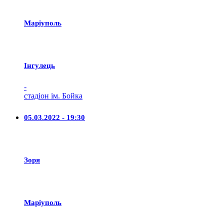
Маріуполь
Iнгулець
-
стадіон ім. Бойка
05.03.2022 - 19:30
Зоря
Маріуполь
-