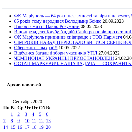
ФК Маріуполь — 64 роки незламності та віри в перемогу!
85 років тому народився Володимир Бойко
20.09.2023
Пішов із життя Павло Розумний
08.05.2023
Віце-президент Клубу Андрій Санін розповів про останні
ФК Маріуполь припинив співпрацю з ТОВ Паріматч
04.0
СІМ РОКІВ НАЗАД ПЕРЕСТАЛО БИТИСЯ СЕРЦЕ В
Обережно – шахраї!!!
10.05.2022
Відбулися Загальні збори учасників УПЛ
27.04.2022
ЧЕМПИОНАТ УКРАИНЫ ПРИОСТАНОВЛЕН!
24.02.2
ОСТАП МАРКЕВИЧ: НАША ЗАДАЧА — СОХРАНИТЬ 
Архив новостей
Сентябрь 2020
Пн
Вт
Ср
Чт
Пт
Сб
Вс
1
2
3
4
5
6
7
8
9
10
11
12
13
14
15
16
17
18
19
20