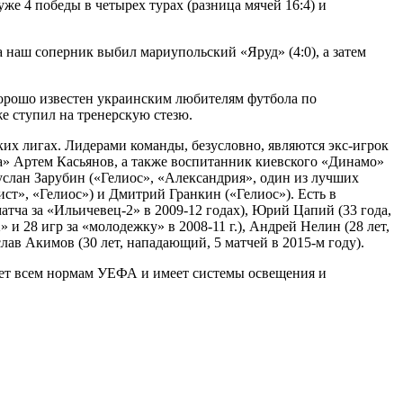
же 4 победы в четырех турах (разница мячей 16:4) и
 наш соперник выбил мариупольский «Яруд» (4:0), а затем
хорошо известен украинским любителям футбола по
е ступил на тренерскую стезю.
х лигах. Лидерами команды, безусловно, являются экс-игрок
» Артем Касьянов, а также воспитанник киевского «Динамо»
слан Зарубин («Гелиос», «Александрия», один из лучших
т», «Гелиос») и Дмитрий Гранкин («Гелиос»). Есть в
атча за «Ильичевец-2» в 2009-12 годах), Юрий Цапий (33 года,
 и 28 игр за «молодежку» в 2008-11 г.), Андрей Нелин (28 лет,
еслав Акимов (30 лет, нападающий, 5 матчей в 2015-м году).
ует всем нормам УЕФА и имеет системы освещения и