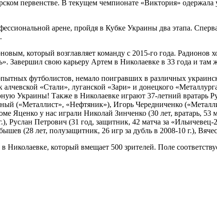
орском первенстве. В текущем чемпионате «Виктория» одержала у
ессиональной арене, пройдя в Кубке Украины два этапа. Сперва
.
новым, который возглавляет команду с 2015-го года. Радионов 
». Завершил свою карьеру Артем в Николаевке в 33 года и там ж
пытных футболистов, немало поигравших в различных украински
алчевской «Стали», луганской «Зари» и донецкого «Металлурга
ную Украины! Также в Николаевке играют 37-летний вратарь Ру
ный («Металлист», «Нефтяник»), Игорь Чередниченко («Металлис
е Яценко у нас играли Николай Зинченко (30 лет, вратарь, 53 м
.), Руслан Петрович (31 год, защитник, 42 матча за «Ильичевец-2»
бышев (28 лет, полузащитник, 26 игр за дубль в 2008-10 г.), Вяч
в Николаевке, который вмещает 500 зрителей. Поле соответств