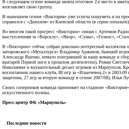
В следующем сезоне команда заняла итоговое 2-е место в амат
возглавляет свою группу.
В нынешнем сезоне «Виктория» уже успела пошуметь и на проф
справился с «Диназом» из Киевской области (в серии пенальти)
Во многом такой прогресс «Виктории» связан с Артемом Радио
выступлениям за «Ворсклу», «Явор», «Сумы», «Гелиос», «Сталь
В «Виктории» сейчас собран довольно интересный коллектив о
запорожского «Металлурга» Владимир Аржанов, бывший игрок 
Александр Яценко, немало поигравший за нашу команду и сбор
вратарей Первой лиги в прошлом десятилетии), Роман Светлич
Николаевке и внушительный десант игроков из Мариуполя. Кром
воспитанник нашего клуба, 80 игр за «Ильичевец-2» в 2003-09 г
защитник, 27 игр за вторую команду в сезоне 2007/08), Илья Лу
Своих соперников команда принимает на стадионе «Виктория» 
искусственного полива.
Пресс-центр ФК «Мариуполь»
Последние новости