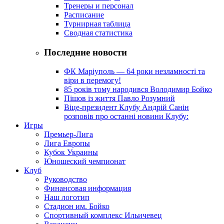
Тренеры и персонал
Расписание
Турнирная таблица
Сводная статистика
Последние новости
ФК Маріуполь — 64 роки незламності та
віри в перемогу!
85 років тому народився Володимир Бойко
Пішов із життя Павло Розумний
Віце-президент Клубу Андрій Санін
розповів про останні новини Клубу:
Игры
Премьер-Лига
Лига Европы
Кубок Украины
Юношеский чемпионат
Клуб
Руководство
Финансовая информация
Наш логотип
Стадион им. Бойко
Спортивный комплекс Ильичевец