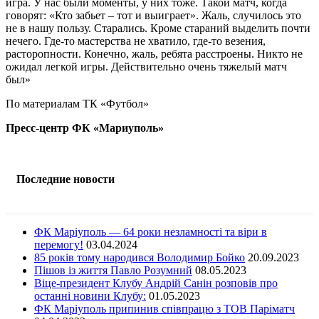
игра. У нас были моменты, у них тоже. Такой матч, когда
говорят: «Кто забьет – тот и выиграет». Жаль, случилось это
не в нашу пользу. Старались. Кроме стараний выделить почти
нечего. Где-то мастерства не хватило, где-то везения,
расторопности. Конечно, жаль, ребята расстроены. Никто не
ожидал легкой игры. Действительно очень тяжелый матч
был»
По материалам ТК «Футбол»
Пресс-центр ФК «Мариуполь»
Последние новости
ФК Маріуполь — 64 роки незламності та віри в
перемогу!
03.04.2024
85 років тому народився Володимир Бойко
20.09.2023
Пішов із життя Павло Розумний
08.05.2023
Віце-президент Клубу Андрій Санін розповів про
останні новини Клубу:
01.05.2023
ФК Маріуполь припинив співпрацю з ТОВ Паріматч