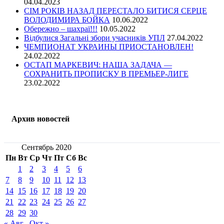
04.04.2023
СІМ РОКІВ НАЗАД ПЕРЕСТАЛО БИТИСЯ СЕРЦЕ
ВОЛОДИМИРА БОЙКА
10.06.2022
Обережно – шахраї!!!
10.05.2022
Відбулися Загальні збори учасників УПЛ
27.04.2022
ЧЕМПИОНАТ УКРАИНЫ ПРИОСТАНОВЛЕН!
24.02.2022
ОСТАП МАРКЕВИЧ: НАША ЗАДАЧА —
СОХРАНИТЬ ПРОПИСКУ В ПРЕМЬЕР-ЛИГЕ
23.02.2022
Архив новостей
Сентябрь 2020
Пн
Вт
Ср
Чт
Пт
Сб
Вс
1
2
3
4
5
6
7
8
9
10
11
12
13
14
15
16
17
18
19
20
21
22
23
24
25
26
27
28
29
30
« Авг
Окт »