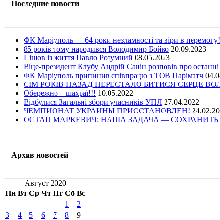
Последние новости
ФК Маріуполь — 64 роки незламності та віри в перемогу!
85 років тому народився Володимир Бойко
20.09.2023
Пішов із життя Павло Розумний
08.05.2023
Віце-президент Клубу Андрій Санін розповів про останні
ФК Маріуполь припинив співпрацю з ТОВ Паріматч
04.0
СІМ РОКІВ НАЗАД ПЕРЕСТАЛО БИТИСЯ СЕРЦЕ В
Обережно – шахраї!!!
10.05.2022
Відбулися Загальні збори учасників УПЛ
27.04.2022
ЧЕМПИОНАТ УКРАИНЫ ПРИОСТАНОВЛЕН!
24.02.2
ОСТАП МАРКЕВИЧ: НАША ЗАДАЧА — СОХРАНИТЬ 
Архив новостей
Август 2020
Пн
Вт
Ср
Чт
Пт
Сб
Вс
1
2
3
4
5
6
7
8
9