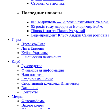
Сводная статистика
Последние новости
ФК Маріуполь — 64 роки незламності та віри 
85 років тому народився Володимир Бойко
Пішов із життя Павло Розумний
Віце-президент Клубу Андрій Санін розповів 
Игры
Премьер-Лига
Лига Европы
Кубок Украины
Юношеский чемпионат
Клуб
Руководство
Финансовая информация
Наш логотип
Стадион им. Бойко
Спортивный комплекс Ильичевец
Вакансии
Контакты
Медиа
Фотоальбомы
Видеогалерея