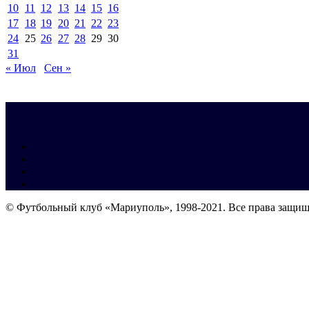
10
11
12
13
14
15
16
17
18
19
20
21
22
23
24
25
26
27
28
29
30
31
« Июл
Сен »
© Футбольный клуб «Мариуполь», 1998-2021. Все права защи