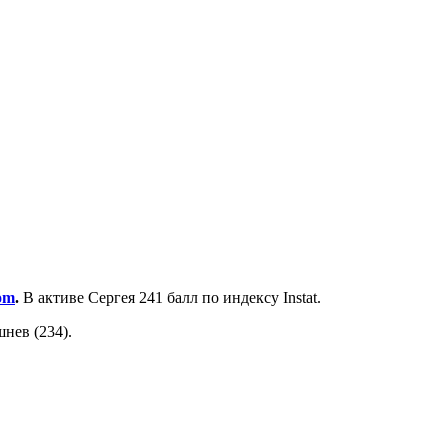
om
.
В активе Сергея 241 балл по индексу Instat.
нев (234).