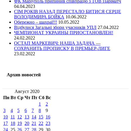
ФК Маріуполь припинив співпрацю з ТОВ Паріматч
04.04.2023
СІМ РОКІВ НАЗАД ПЕРЕСТАЛО БИТИСЯ СЕРЦЕ
ВОЛОДИМИРА БОЙКА
10.06.2022
Обережно – шахраї!!!
10.05.2022
Відбулися Загальні збори учасників УПЛ
27.04.2022
ЧЕМПИОНАТ УКРАИНЫ ПРИОСТАНОВЛЕН!
24.02.2022
ОСТАП МАРКЕВИЧ: НАША ЗАДАЧА —
СОХРАНИТЬ ПРОПИСКУ В ПРЕМЬЕР-ЛИГЕ
23.02.2022
Архив новостей
Август 2020
Пн
Вт
Ср
Чт
Пт
Сб
Вс
1
2
3
4
5
6
7
8
9
10
11
12
13
14
15
16
17
18
19
20
21
22
23
24
25
26
27
28
29
30