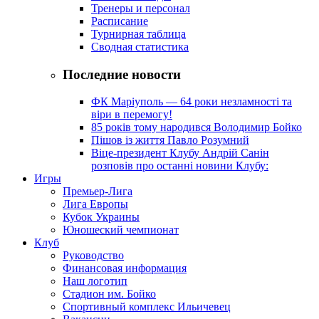
Тренеры и персонал
Расписание
Турнирная таблица
Сводная статистика
Последние новости
ФК Маріуполь — 64 роки незламності та
віри в перемогу!
85 років тому народився Володимир Бойко
Пішов із життя Павло Розумний
Віце-президент Клубу Андрій Санін
розповів про останні новини Клубу:
Игры
Премьер-Лига
Лига Европы
Кубок Украины
Юношеский чемпионат
Клуб
Руководство
Финансовая информация
Наш логотип
Стадион им. Бойко
Спортивный комплекс Ильичевец