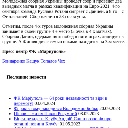
Молодежная сборная Украины проведет сбор и проведет два
выездных матча в рамках квалификации на Евро-2021. 4-го
сентября команда Руслана Ротаня сыграет с Данией, а 8-го – с
Финляндией. Сбор начнется 28-го августа.
Отметим, после 4-х туров молодежная сборная Украины
занимает в своей группе 4-е место (3 очка в 4-х матчах).
Сборная Дании, одержав пять побед в пяти играх, лидирует в
группе. А Финляндия с семью очками находится на 3-м месте.
Пресс-центр ФК «Мариуполь»
Бондаренко
Кащук
Топалов
Чех
Последние новости
ФК Маріуполь — 64 роки незламності та віри в
перемогу!
03.04.2024
85 років тому народився Володимир Бойко
20.09.2023
Пішов із життя Павло Розумний
08.05.2023
Віце-президент Клубу Андрій Санін розповів про
останні новини Клубу:
01.05.2023