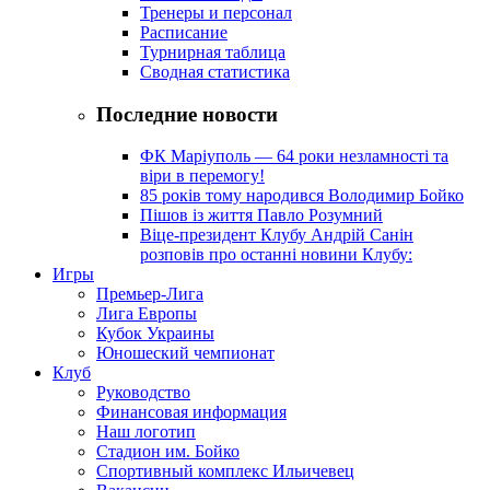
Тренеры и персонал
Расписание
Турнирная таблица
Сводная статистика
Последние новости
ФК Маріуполь — 64 роки незламності та
віри в перемогу!
85 років тому народився Володимир Бойко
Пішов із життя Павло Розумний
Віце-президент Клубу Андрій Санін
розповів про останні новини Клубу:
Игры
Премьер-Лига
Лига Европы
Кубок Украины
Юношеский чемпионат
Клуб
Руководство
Финансовая информация
Наш логотип
Стадион им. Бойко
Спортивный комплекс Ильичевец