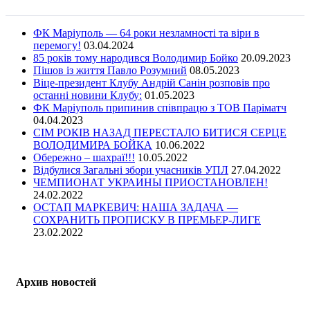
ФК Маріуполь — 64 роки незламності та віри в
перемогу!
03.04.2024
85 років тому народився Володимир Бойко
20.09.2023
Пішов із життя Павло Розумний
08.05.2023
Віце-президент Клубу Андрій Санін розповів про
останні новини Клубу:
01.05.2023
ФК Маріуполь припинив співпрацю з ТОВ Паріматч
04.04.2023
СІМ РОКІВ НАЗАД ПЕРЕСТАЛО БИТИСЯ СЕРЦЕ
ВОЛОДИМИРА БОЙКА
10.06.2022
Обережно – шахраї!!!
10.05.2022
Відбулися Загальні збори учасників УПЛ
27.04.2022
ЧЕМПИОНАТ УКРАИНЫ ПРИОСТАНОВЛЕН!
24.02.2022
ОСТАП МАРКЕВИЧ: НАША ЗАДАЧА —
СОХРАНИТЬ ПРОПИСКУ В ПРЕМЬЕР-ЛИГЕ
23.02.2022
Архив новостей