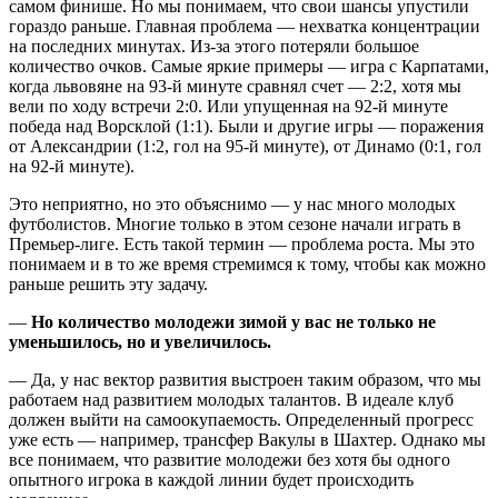
самом финише. Но мы понимаем, что свои шансы упустили
гораздо раньше. Главная проблема — нехватка концентрации
на последних минутах. Из-за этого потеряли большое
количество очков. Самые яркие примеры — игра с Карпатами,
когда львовяне на 93-й минуте сравнял счет — 2:2, хотя мы
вели по ходу встречи 2:0. Или упущенная на 92-й минуте
победа над Ворсклой (1:1). Были и другие игры — поражения
от Александрии (1:2, гол на 95-й минуте), от Динамо (0:1, гол
на 92-й минуте).
Это неприятно, но это объяснимо — у нас много молодых
футболистов. Многие только в этом сезоне начали играть в
Премьер-лиге. Есть такой термин — проблема роста. Мы это
понимаем и в то же время стремимся к тому, чтобы как можно
раньше решить эту задачу.
—
Но количество молодежи зимой у вас не только не
уменьшилось, но и увеличилось.
— Да, у нас вектор развития выстроен таким образом, что мы
работаем над развитием молодых талантов. В идеале клуб
должен выйти на самоокупаемость. Определенный прогресс
уже есть — например, трансфер Вакулы в Шахтер. Однако мы
все понимаем, что развитие молодежи без хотя бы одного
опытного игрока в каждой линии будет происходить