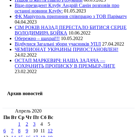
Віце-президент Клубу Андрій Санін розповів про
останні новини Клубу:
01.05.2023
ФК Маріуполь припинив співпрацю з ТОВ Паріматч
04.04.2023
СІМ РОКІВ НАЗАД ПЕРЕСТАЛО БИТИСЯ СЕРЦЕ
ВОЛОДИМИРА БОЙКА
10.06.2022
Обережно – шахраї!!!
10.05.2022
Відбулися Загальні збори учасників УПЛ
27.04.2022
ЧЕМПИОНАТ УКРАИНЫ ПРИОСТАНОВЛЕН!
24.02.2022
ОСТАП МАРКЕВИЧ: НАША ЗАДАЧА —
СОХРАНИТЬ ПРОПИСКУ В ПРЕМЬЕР-ЛИГЕ
23.02.2022
Архив новостей
Апрель 2020
Пн
Вт
Ср
Чт
Пт
Сб
Вс
1
2
3
4
5
6
7
8
9
10
11
12