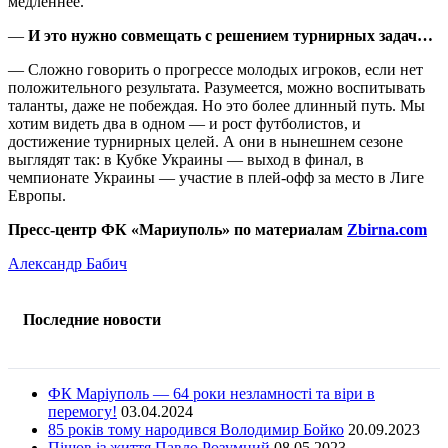
медленнее.
—
И это нужно совмещать с решением турнирных задач…
— Сложно говорить о прогрессе молодых игроков, если нет
положительного результата. Разумеется, можно воспитывать
таланты, даже не побеждая. Но это более длинный путь. Мы
хотим видеть два в одном — и рост футболистов, и
достижение турнирных целей. А они в нынешнем сезоне
выглядят так: в Кубке Украины — выход в финал, в
чемпионате Украины — участие в плей-офф за место в Лиге
Европы.
Пресс-центр ФК «Мариуполь» по материалам
Zbirna.com
Александр Бабич
Последние новости
ФК Маріуполь — 64 роки незламності та віри в
перемогу!
03.04.2024
85 років тому народився Володимир Бойко
20.09.2023
Пішов із життя Павло Розумний
08.05.2023