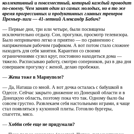
коллективный и повсеместный, который каждый проводит
по-своему. Чем занят один из самых молодых, но в то же
время прогрессивных и продуктивных главных тренеров
Премьер-лиги — 41-летний Александр Бабич?
— Первые дни, три или четыре, были посвящены
исключительно отдыху. Сон, прогулки, просмотр телевизора.
Было непривычно легко и приятно — по сравнению с
напряженным рабочим графиком. А вот потом стало сложнее
находить для себя занятия. Карантин со своими
ограничениями сузил круг, постоянно находиться дома —
тяжело. Расписываю работу, смотрю соперников, раз в два дня
совершаем прогулку с женой, делаю пробежки.
—
Жена тоже в Мариуполе?
— Да, Наташа со мной. А вот дочка осталась с бабушкой в
Одессе. Сейчас закрыто движение из Донецкой области и в
Донецкую область, поэтому пока что так. Одному было бы
совсем грустно. Развлекаем себя настольными играми, я чаще
стал появляться у кухонной плиты. Готовлю бургеры,
спагетти, мясо.
—
Хобби себе еще не придумали?