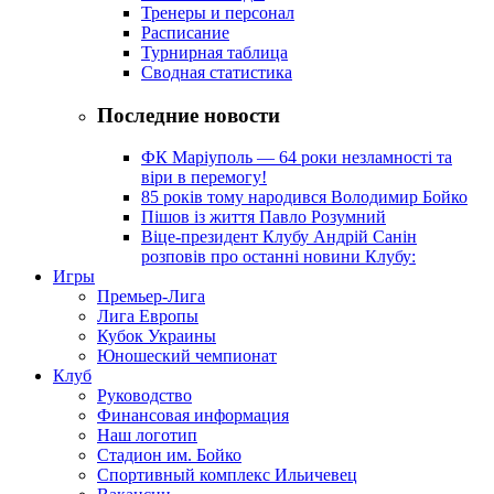
Тренеры и персонал
Расписание
Турнирная таблица
Сводная статистика
Последние новости
ФК Маріуполь — 64 роки незламності та
віри в перемогу!
85 років тому народився Володимир Бойко
Пішов із життя Павло Розумний
Віце-президент Клубу Андрій Санін
розповів про останні новини Клубу:
Игры
Премьер-Лига
Лига Европы
Кубок Украины
Юношеский чемпионат
Клуб
Руководство
Финансовая информация
Наш логотип
Стадион им. Бойко
Спортивный комплекс Ильичевец