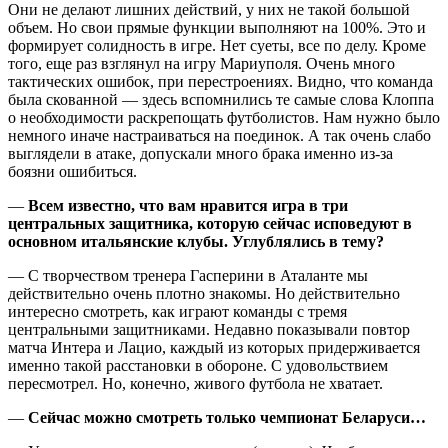
Они не делают лишних действий, у них не такой большой
объем. Но свои прямые функции выполняют на 100%. Это и
формирует солидность в игре. Нет суеты, все по делу. Кроме
того, еще раз взглянул на игру Мариуполя. Очень много
тактических ошибок, при перестроениях. Видно, что команда
была скованной — здесь вспомнились те самые слова Клоппа
о необходимости раскрепощать футболистов. Нам нужно было
немного иначе настраиваться на поединок. А так очень слабо
выглядели в атаке, допускали много брака именно из-за
боязни ошибиться.
—
Всем известно, что вам нравится игра в три
центральных защитника, которую сейчас исповедуют в
основном итальянские клубы. Углублялись в тему?
— С творчеством тренера Гасперини в Аталанте мы
действительно очень плотно знакомы. Но действительно
интересно смотреть, как играют команды с тремя
центральными защитниками. Недавно показывали повтор
матча Интера и Лацио, каждый из которых придерживается
именно такой расстановки в обороне. С удовольствием
пересмотрел. Но, конечно, живого футбола не хватает.
—
Сейчас можно смотреть только чемпионат Беларуси…