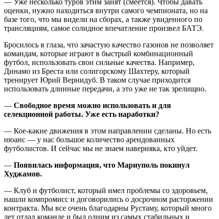
— Уже несколько туров этим занят (смеется). Чтобы давать
оценки, нужно находиться внутри самого чемпионата, но на
базе того, что мы видели на сборах, а также увиденного по
трансляциям, самое солидное впечатление произвел БАТЭ.
Бросилось в глаза, что зачастую качество газонов не позволяет
командам, которые играют в быстрый комбинационный
футбол, использовать свои сильные качества. Например,
Динамо из Бреста или солигорскому Шахтеру, который
тренирует Юрий Вернидуб. В таком случае приходится
использовать длинные передачи, а это уже не так зрелищно.
—
Свободное время можно использовать и для
селекционной работы. Уже есть наработки?
— Кое-какие движения в этом направлении сделаны. Но есть
нюанс — у нас большое количество арендованных
футболистов. И сейчас мы не знаем наверняка, кто уйдет.
—
Появилась информация, что Мариуполь покинул
Худжамов.
— Клуб и футболист, который имел проблемы со здоровьем,
нашли компромисс и договорились о досрочном расторжении
контракта. Мы все очень благодарны Рустаму, который много
лет отдал команде и был одним из самых стабильных и