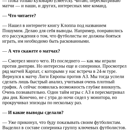
— Пока только куховарю (смеется). Читаю, пересматриваю
матчи — и наши, и других, интересных мне команд.
—
Что читаете?
— Нашел в интернете книгу Клоппа под названием
Пошумим. Делаю для себя выводы. Например, понравились
его рассуждения о том, что футболисты не должны бояться
играть, им необходимо быть раскованными.
—
А что скажете о матчах?
— Смотрел много чего. Из последнего — как мы играли
против днепрян. Но интересны еще и соперники. Просмотрел
ряд матчей Карпат, с которыми у нас встреча в 24-м туре.
Вернулся к матчу Лиги Европы против АЗ. Мы тогда успели
сделать лишь быстрый анализ, учитывая очень плотный
график. А сейчас появилась возможность глубже вникнуть.
Очень познавательно. Один тайм игры с АЗ я пересматривал
два дня. Конечно, не с утра до ночи сидел у монитора, но
прокручивал эпизоды по нескольку раз.
—
И какие выводы сделали?
— Уже прикинул, что буду показывать своим футболистам.
Выделил в составе соперника группу ключевых футболистов.