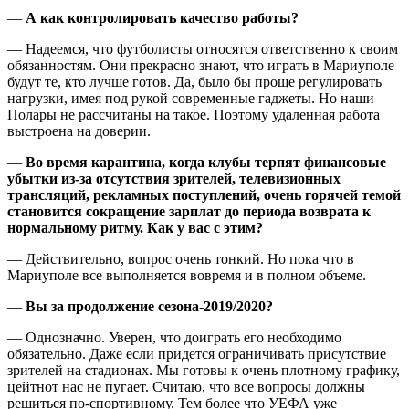
—
А как контролировать качество работы?
— Надеемся, что футболисты относятся ответственно к своим
обязанностям. Они прекрасно знают, что играть в Мариуполе
будут те, кто лучше готов. Да, было бы проще регулировать
нагрузки, имея под рукой современные гаджеты. Но наши
Полары не рассчитаны на такое. Поэтому удаленная работа
выстроена на доверии.
—
Во время карантина, когда клубы терпят финансовые
убытки из-за отсутствия зрителей, телевизионных
трансляций, рекламных поступлений, очень горячей темой
становится сокращение зарплат до периода возврата к
нормальному ритму. Как у вас с этим?
— Действительно, вопрос очень тонкий. Но пока что в
Мариуполе все выполняется вовремя и в полном объеме.
—
Вы за продолжение сезона-2019/2020?
— Однозначно. Уверен, что доиграть его необходимо
обязательно. Даже если придется ограничивать присутствие
зрителей на стадионах. Мы готовы к очень плотному графику,
цейтнот нас не пугает. Считаю, что все вопросы должны
решиться по-спортивному. Тем более что УЕФА уже