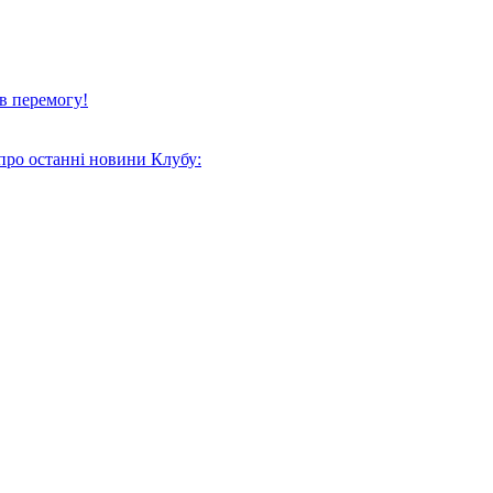
в перемогу!
про останні новини Клубу: