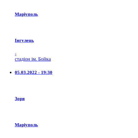
Маріуполь
Iнгулець
-
стадіон ім. Бойка
05.03.2022 - 19:30
Зоря
Маріуполь
-