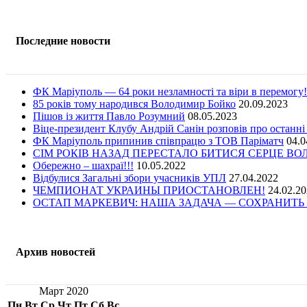
Последние новости
ФК Маріуполь — 64 роки незламності та віри в перемогу!
85 років тому народився Володимир Бойко
20.09.2023
Пішов із життя Павло Розумний
08.05.2023
Віце-президент Клубу Андрій Санін розповів про останні
ФК Маріуполь припинив співпрацю з ТОВ Паріматч
04.0
СІМ РОКІВ НАЗАД ПЕРЕСТАЛО БИТИСЯ СЕРЦЕ В
Обережно – шахраї!!!
10.05.2022
Відбулися Загальні збори учасників УПЛ
27.04.2022
ЧЕМПИОНАТ УКРАИНЫ ПРИОСТАНОВЛЕН!
24.02.2
ОСТАП МАРКЕВИЧ: НАША ЗАДАЧА — СОХРАНИТЬ 
Архив новостей
Март 2020
Пн
Вт
Ср
Чт
Пт
Сб
Вс