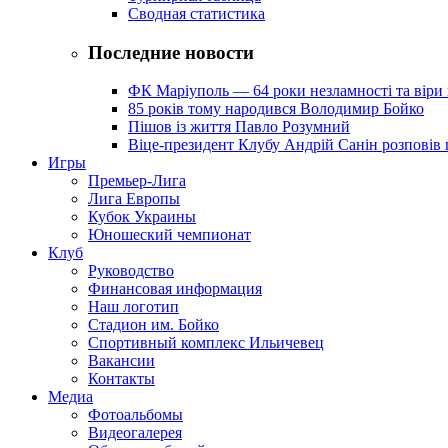
Сводная статистика
Последние новости
ФК Маріуполь — 64 роки незламності та віри 
85 років тому народився Володимир Бойко
Пішов із життя Павло Розумний
Віце-президент Клубу Андрій Санін розповів 
Игры
Премьер-Лига
Лига Европы
Кубок Украины
Юношеский чемпионат
Клуб
Руководство
Финансовая информация
Наш логотип
Стадион им. Бойко
Спортивный комплекс Ильичевец
Вакансии
Контакты
Медиа
Фотоальбомы
Видеогалерея