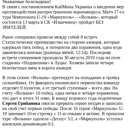
Уважаемые болельщики!
В связи с постановлением КабМина Украины о введении мер
противодействия распространению коронавируса. Матч 17-го
тура Чемпионата U-19 «Мариуполь» – «Волынь», который
состоится 13 марта в СК «Ильичевец» пройдет БЕЗ
ЗРИТЕЛЕЙ.
Ранее соперники провели между собой 8 встреч.
Статистическое преимущество на стороне азовцев, которые
одержали пять побед, и потерпели два поражения, одна игра
закончилась вничью (разница мячей, 12:14). Последняя
встреча соперников проходила 30 августа 2019 года на поле
стадиона «Подшипник» в Луцке. Хозяева забили четыре
безответных мяча в ворота азовцев.
В этом сезоне «Волынь» претендует на попадание в тройку
сильнейших. От фаворита юношеского первенства команду
отделяет 9 пунктов, а от третьей ступеньки – всего два. На
счету «Волыни» 10 побед, одна ничья и четыре поражения,
что дает в итоге 31 очко. К концу игрового года подопечные
Сергея Грибанова
смогли прервать серию неудач и записать
на свой счет первые победы. После 16 туров «Мариуполь» U-
19 занимает 10-ю строчку с 11-ю очками в активе. В прошлом
туре «Волынь» одолела «Десну» 3:1, а «Мариуполь» уступил
киевским динамовцам 0:2.