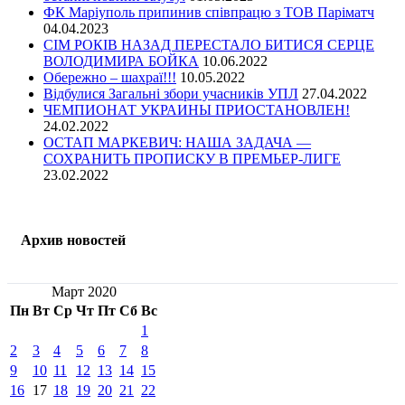
ФК Маріуполь припинив співпрацю з ТОВ Паріматч
04.04.2023
СІМ РОКІВ НАЗАД ПЕРЕСТАЛО БИТИСЯ СЕРЦЕ
ВОЛОДИМИРА БОЙКА
10.06.2022
Обережно – шахраї!!!
10.05.2022
Відбулися Загальні збори учасників УПЛ
27.04.2022
ЧЕМПИОНАТ УКРАИНЫ ПРИОСТАНОВЛЕН!
24.02.2022
ОСТАП МАРКЕВИЧ: НАША ЗАДАЧА —
СОХРАНИТЬ ПРОПИСКУ В ПРЕМЬЕР-ЛИГЕ
23.02.2022
Архив новостей
Март 2020
Пн
Вт
Ср
Чт
Пт
Сб
Вс
1
2
3
4
5
6
7
8
9
10
11
12
13
14
15
16
17
18
19
20
21
22