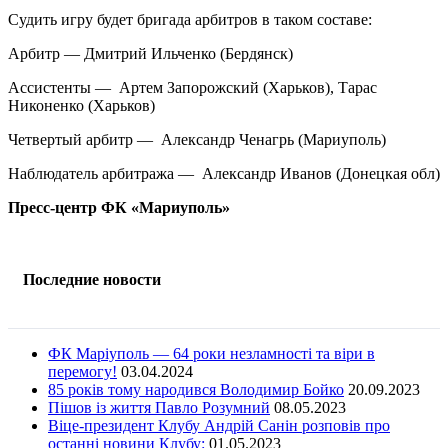
Судить игру будет бригада арбитров в таком составе:
Арбитр — Дмитрий Ильченко (Бердянск)
Ассистенты — Артем Запорожский (Харьков), Тарас
Никоненко (Харьков)
Четвертый арбитр — Александр Ченагрь (Мариуполь)
Наблюдатель арбитража — Александр Иванов (Донецкая обл)
Пресс-центр ФК «Мариуполь»
Последние новости
ФК Маріуполь — 64 роки незламності та віри в
перемогу!
03.04.2024
85 років тому народився Володимир Бойко
20.09.2023
Пішов із життя Павло Розумний
08.05.2023
Віце-президент Клубу Андрій Санін розповів про
останні новини Клубу:
01.05.2023