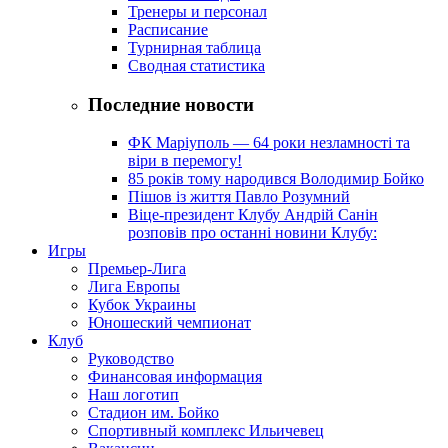
Тренеры и персонал
Расписание
Турнирная таблица
Сводная статистика
Последние новости
ФК Маріуполь — 64 роки незламності та
віри в перемогу!
85 років тому народився Володимир Бойко
Пішов із життя Павло Розумний
Віце-президент Клубу Андрій Санін
розповів про останні новини Клубу:
Игры
Премьер-Лига
Лига Европы
Кубок Украины
Юношеский чемпионат
Клуб
Руководство
Финансовая информация
Наш логотип
Стадион им. Бойко
Спортивный комплекс Ильичевец