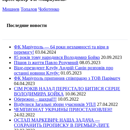
Мишнев
Топалов
Чоботенко
Последние новости
ФК Маріуполь — 64 роки незламності та віри в
перемогу!
03.04.2024
85 років тому народився Володимир Бойко
20.09.2023
Пішов із життя Павло Розумний
08.05.2023
Віце-президент Клубу Андрій Санін розповів про
останні новини Клубу:
01.05.2023
ФК Маріуполь припинив співпрацю з ТОВ Паріматч
04.04.2023
СІМ РОКІВ НАЗАД ПЕРЕСТАЛО БИТИСЯ СЕРЦЕ
ВОЛОДИМИРА БОЙКА
10.06.2022
Обережно – шахраї!!!
10.05.2022
Відбулися Загальні збори учасників УПЛ
27.04.2022
ЧЕМПИОНАТ УКРАИНЫ ПРИОСТАНОВЛЕН!
24.02.2022
ОСТАП МАРКЕВИЧ: НАША ЗАДАЧА —
СОХРАНИТЬ ПРОПИСКУ В ПРЕМЬЕР-ЛИГЕ