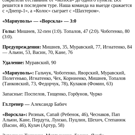
решится в последнем туре. Наша команда на выезде сражается
с «Днепр-1», а «Колос» сыграет с «Шахтером».
«Мариуполь» — «Ворскла» — 3:0
Голы:
Мишнев, 32-пен (1:0). Топалов, 47 (2:0). Чоботенко, 80
(3:0).
Предупреждения:
Мишнев, 35, Муравский, 77, Игнатенко, 84
— Альюн, 53, Васин, 70, Кане, 76
Удаление:
Муравский, 90
«Мариуполь»:
Гальчук, Чоботенко, Яворский, Муравский,
Полегенько, Игнатенко, Чех, Корниенко, Мишнев, Топалов
(Танковский, 73, Федорчук, 78), Кулаков (Фомин, 63)
Запасные: Поспелов, Тищенко, Горбунов, Чурко
Гл.тренер —
Александр Бабич
«Ворскла»:
Ризнык, Сапай (Ребенок, 46), Чеснаков, Пап
Альюн, Кане, Пердута, Луизао, Пуцлин, Шехич, Степанюк
(Васин, 46), Кулач (Артур, 58)