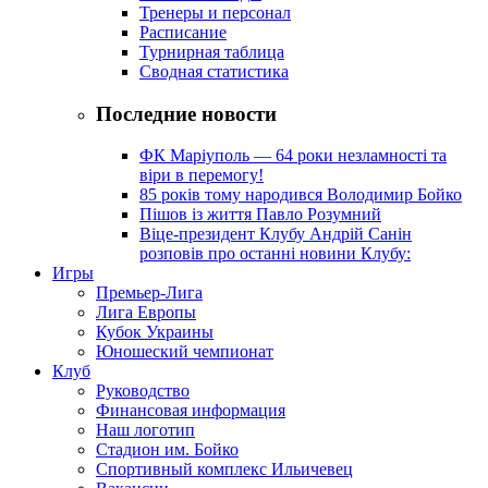
Тренеры и персонал
Расписание
Турнирная таблица
Сводная статистика
Последние новости
ФК Маріуполь — 64 роки незламності та
віри в перемогу!
85 років тому народився Володимир Бойко
Пішов із життя Павло Розумний
Віце-президент Клубу Андрій Санін
розповів про останні новини Клубу:
Игры
Премьер-Лига
Лига Европы
Кубок Украины
Юношеский чемпионат
Клуб
Руководство
Финансовая информация
Наш логотип
Стадион им. Бойко
Спортивный комплекс Ильичевец