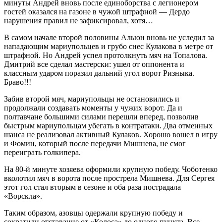
минуты Андрей вновь после единоборства с легионером
гостей оказался на газоне в чужой штрафной — Дердо
нарушения правил не зафиксировал, хотя…
В самом начале второй половины Альюн вновь не уследил за
нападающим мариупольцев и грубо снес Кулакова в метре от
штрафной. Но Андрей успел протолкнуть мяч на Топалова.
Дмитрий все сделал мастерски: ушел от оппонента и
классным ударом поразил дальний угол ворот Ризныка.
Браво!!!
Забив второй мяч, мариупольцы не остановились и
продолжали создавать моменты у чужих ворот. Да и
полтавчане большими силами перешли вперед, позволив
быстрым мариупольцам убегать в контратаки. Два отменных
шанса не реализовал активный Кулаков. Хорошо вошел в игру
и Фомин, который после передачи Мишнева, не смог
переиграть голкипера.
На 80-й минуте хозяева оформили крупную победу. Чоботенко
вколотил мяч в ворота после прострела Мишнева. Для Сергея
этот гол стал вторым в сезоне и оба раза пострадала
«Ворскла».
Таким образом, азовцы одержали крупную победу и
сократили отставание от «Колоса» до одного пункта. Все