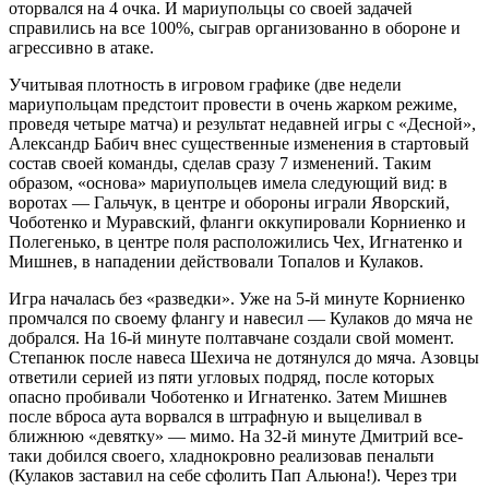
оторвался на 4 очка. И мариупольцы со своей задачей
справились на все 100%, сыграв организованно в обороне и
агрессивно в атаке.
Учитывая плотность в игровом графике (две недели
мариупольцам предстоит провести в очень жарком режиме,
проведя четыре матча) и результат недавней игры с «Десной»,
Александр Бабич внес существенные изменения в стартовый
состав своей команды, сделав сразу 7 изменений. Таким
образом, «основа» мариупольцев имела следующий вид: в
воротах — Гальчук, в центре и обороны играли Яворский,
Чоботенко и Муравский, фланги оккупировали Корниенко и
Полегенько, в центре поля расположились Чех, Игнатенко и
Мишнев, в нападении действовали Топалов и Кулаков.
Игра началась без «разведки». Уже на 5-й минуте Корниенко
промчался по своему флангу и навесил — Кулаков до мяча не
добрался. На 16-й минуте полтавчане создали свой момент.
Степанюк после навеса Шехича не дотянулся до мяча. Азовцы
ответили серией из пяти угловых подряд, после которых
опасно пробивали Чоботенко и Игнатенко. Затем Мишнев
после вброса аута ворвался в штрафную и выцеливал в
ближнюю «девятку» — мимо. На 32-й минуте Дмитрий все-
таки добился своего, хладнокровно реализовав пенальти
(Кулаков заставил на себе сфолить Пап Альюна!). Через три