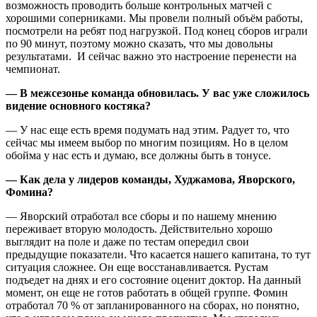
возможность проводить больше контрольных матчей с
хорошими соперниками. Мы провели полный объём работы,
посмотрели на ребят под нагрузкой. Под конец сборов играли
по 90 минут, поэтому можно сказать, что мы довольны
результатами. И сейчас важно это настроение перенести на
чемпионат.
— В межсезонье команда обновилась. У вас уже сложилось
видение основного костяка?
— У нас еще есть время подумать над этим. Радует то, что
сейчас мы имеем выбор по многим позициям. Но в целом
обойма у нас есть и думаю, все должны быть в тонусе.
— Как дела у лидеров команды, Худжамова, Яворского,
Фомина?
— Яворский отработал все сборы и по нашему мнению
переживает вторую молодость. Действительно хорошо
выглядит на поле и даже по тестам опередил свои
предыдущие показатели. Что касается нашего капитана, то тут
ситуация сложнее. Он еще восстанавливается. Рустам
подъедет на днях и его состояние оценит доктор. На данный
момент, он еще не готов работать в общей группе. Фомин
отработал 70 % от запланированного на сборах, но понятно,