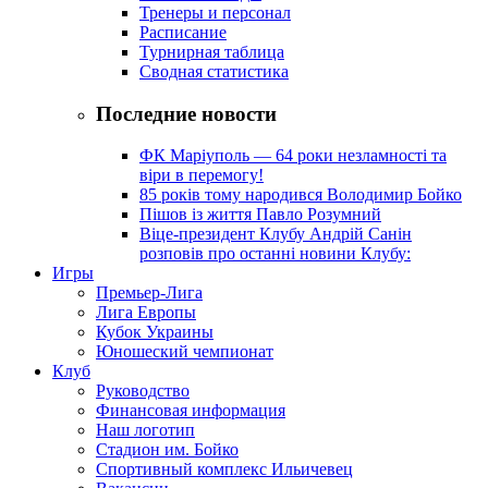
Тренеры и персонал
Расписание
Турнирная таблица
Сводная статистика
Последние новости
ФК Маріуполь — 64 роки незламності та
віри в перемогу!
85 років тому народився Володимир Бойко
Пішов із життя Павло Розумний
Віце-президент Клубу Андрій Санін
розповів про останні новини Клубу:
Игры
Премьер-Лига
Лига Европы
Кубок Украины
Юношеский чемпионат
Клуб
Руководство
Финансовая информация
Наш логотип
Стадион им. Бойко
Спортивный комплекс Ильичевец