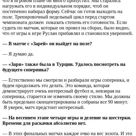
что в игровом плане он много пропустил. Мы старались
нагружать его в индивидуальном порядке, чтоб он
постепенно набирал форму. Сейчас он готов выходить на
поле. Тренировочный недельный цикл перед стартом
чемпионата должен показать степень его готовности. Если
судить по матчам, которые он провел на сборах, было видно,
что от игры к игре Руслан прибавлял и становился уверенней.
— В матче с
«Зарей»
он выйдет на поле?
— Я думаю да.
—
«Заря»
также была в Турции. Удалось посмотреть на
будущего соперника?
— Естественно мы смотрели и разбирали игры соперника, и
будем продолжать это делать. Это команда, которая
демонстрирует очень интересный футбол и, невзирая на
соперника, старается не изменять своему стилю. Мы должны
быть предельно сконцентрированы и собраны все 90 минут.
Я уверен, матч предстоит интересный.
— На весеннем этапе четыре игры и деление на шестерки.
Времени для раскачки абсолютно нет.
— В этих финальных матчах каждое очко на вес золота. И это