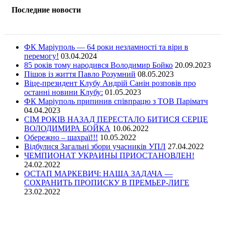
Последние новости
ФК Маріуполь — 64 роки незламності та віри в
перемогу!
03.04.2024
85 років тому народився Володимир Бойко
20.09.2023
Пішов із життя Павло Розумний
08.05.2023
Віце-президент Клубу Андрій Санін розповів про
останні новини Клубу:
01.05.2023
ФК Маріуполь припинив співпрацю з ТОВ Паріматч
04.04.2023
СІМ РОКІВ НАЗАД ПЕРЕСТАЛО БИТИСЯ СЕРЦЕ
ВОЛОДИМИРА БОЙКА
10.06.2022
Обережно – шахраї!!!
10.05.2022
Відбулися Загальні збори учасників УПЛ
27.04.2022
ЧЕМПИОНАТ УКРАИНЫ ПРИОСТАНОВЛЕН!
24.02.2022
ОСТАП МАРКЕВИЧ: НАША ЗАДАЧА —
СОХРАНИТЬ ПРОПИСКУ В ПРЕМЬЕР-ЛИГЕ
23.02.2022