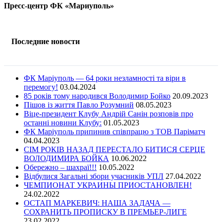
Пресс-центр ФК «Мариуполь»
Последние новости
ФК Маріуполь — 64 роки незламності та віри в
перемогу!
03.04.2024
85 років тому народився Володимир Бойко
20.09.2023
Пішов із життя Павло Розумний
08.05.2023
Віце-президент Клубу Андрій Санін розповів про
останні новини Клубу:
01.05.2023
ФК Маріуполь припинив співпрацю з ТОВ Паріматч
04.04.2023
СІМ РОКІВ НАЗАД ПЕРЕСТАЛО БИТИСЯ СЕРЦЕ
ВОЛОДИМИРА БОЙКА
10.06.2022
Обережно – шахраї!!!
10.05.2022
Відбулися Загальні збори учасників УПЛ
27.04.2022
ЧЕМПИОНАТ УКРАИНЫ ПРИОСТАНОВЛЕН!
24.02.2022
ОСТАП МАРКЕВИЧ: НАША ЗАДАЧА —
СОХРАНИТЬ ПРОПИСКУ В ПРЕМЬЕР-ЛИГЕ
23.02.2022