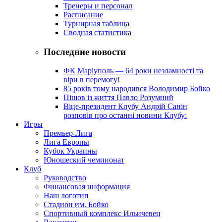
Тренеры и персонал
Расписание
Турнирная таблица
Сводная статистика
Последние новости
ФК Маріуполь — 64 роки незламності та
віри в перемогу!
85 років тому народився Володимир Бойко
Пішов із життя Павло Розумний
Віце-президент Клубу Андрій Санін
розповів про останні новини Клубу:
Игры
Премьер-Лига
Лига Европы
Кубок Украины
Юношеский чемпионат
Клуб
Руководство
Финансовая информация
Наш логотип
Стадион им. Бойко
Спортивный комплекс Ильичевец