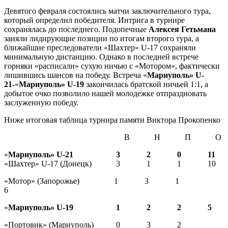
Девятого февраля состоялись матчи заключительного тура,
который определил победителя. Интрига в турнире
сохранялась до последнего. Подопечные
Алексея Гетьмана
заняли лидирующие позиции по итогам второго тура, а
ближайшие преследователи «Шахтер» U-17 сохраняли
минимальную дистанцию. Однако в последней встрече
горняки «расписали» сухую ничью с «Мотором», фактически
лишившись шансов на победу. Встреча «
Мариуполь» U-
21-
«
Мариуполь» U-19
закончилась братской ничьей 1:1, а
добытое очко позволило нашей молодежке отпраздновать
заслуженную победу.
Ниже итоговая таблица турнира памяти Виктора Прокопенко
В Н П О
«
Мариуполь» U-21 3 2 0 11
«Шахтер» U-17 (Донецк) 3 1 1 10
«Мотор» (Запорожье) 1 3 1
6
«
Мариуполь» U-19 1 2 2 5
«Портовик» (Мариуполь) 0 3 2