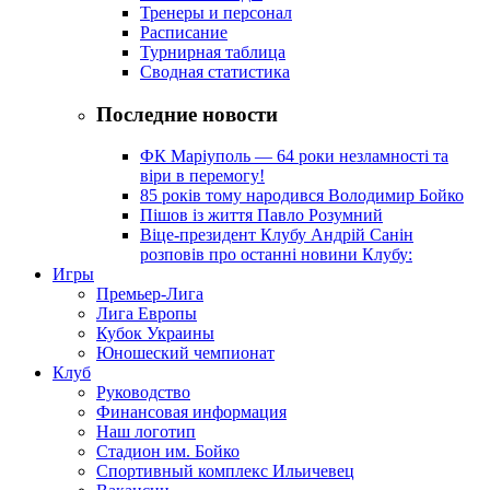
Тренеры и персонал
Расписание
Турнирная таблица
Сводная статистика
Последние новости
ФК Маріуполь — 64 роки незламності та
віри в перемогу!
85 років тому народився Володимир Бойко
Пішов із життя Павло Розумний
Віце-президент Клубу Андрій Санін
розповів про останні новини Клубу:
Игры
Премьер-Лига
Лига Европы
Кубок Украины
Юношеский чемпионат
Клуб
Руководство
Финансовая информация
Наш логотип
Стадион им. Бойко
Спортивный комплекс Ильичевец