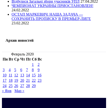
Відбулися Загальні збори учасників УПЛ
27.04.2022
ЧЕМПИОНАТ УКРАИНЫ ПРИОСТАНОВЛЕН!
24.02.2022
ОСТАП МАРКЕВИЧ: НАША ЗАДАЧА —
СОХРАНИТЬ ПРОПИСКУ В ПРЕМЬЕР-ЛИГЕ
23.02.2022
Архив новостей
Февраль 2020
Пн
Вт
Ср
Чт
Пт
Сб
Вс
1
2
3
4
5
6
7
8
9
10
11
12
13
14
15
16
17
18
19
20
21
22
23
24
25
26
27
28
29
« Янв
Мар »