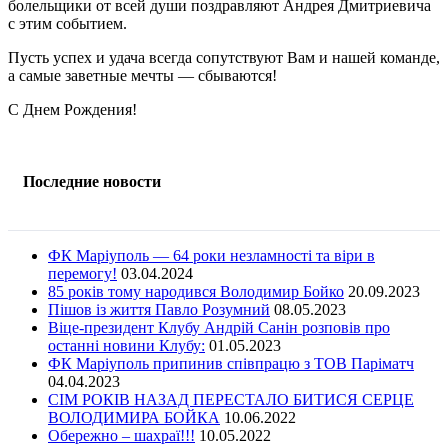
болельщики от всей души поздравляют Андрея Дмитриевича
с этим событием.
Пусть успех и удача всегда сопутствуют Вам и нашей команде,
а самые заветные мечты — сбываются!
С Днем Рождения!
Последние новости
ФК Маріуполь — 64 роки незламності та віри в
перемогу!
03.04.2024
85 років тому народився Володимир Бойко
20.09.2023
Пішов із життя Павло Розумний
08.05.2023
Віце-президент Клубу Андрій Санін розповів про
останні новини Клубу:
01.05.2023
ФК Маріуполь припинив співпрацю з ТОВ Паріматч
04.04.2023
СІМ РОКІВ НАЗАД ПЕРЕСТАЛО БИТИСЯ СЕРЦЕ
ВОЛОДИМИРА БОЙКА
10.06.2022
Обережно – шахраї!!!
10.05.2022