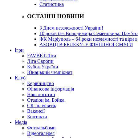
Статистика
ОСТАННІ НОВИНИ
З Днем незалежності України!
10 років без Володимира Семеновича. Пам’ят
ФК Маріуполь – 64 роки незламності та віри в
АЗОВЦІ В БЕЛЕКУ: У ФІНІШНОЇ СМУГИ
Ігри
FAVBET-Ліга
Ліга Європи
Кубок України
Юнацький чемпіонат
Клуб
Керівництво
Фінансова інформація
Наш логотип
Стадіон ім. Бойка
СК Іллічівець
Вакансії
Контакти
Медіа
Фотоальбоми
Відеогалерея