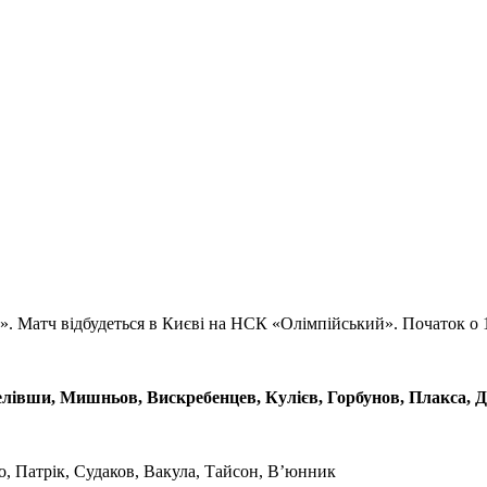
». Матч відбудеться в Києві на НСК «Олімпійський». Початок о 1
лівши, Мишньов, Вискребенцев, Кулієв, Горбунов, Плакса, 
о, Патрік, Судаков, Вакула, Тайсон, В’юнник