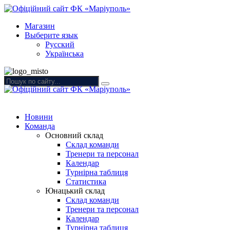
Магазин
Выберите язык
Русский
Українська
Новини
Команда
Основний склад
Склад команди
Тренери та персонал
Календар
Турнірна таблиця
Статистика
Юнацький склад
Склад команди
Тренери та персонал
Календар
Турнірна таблиця