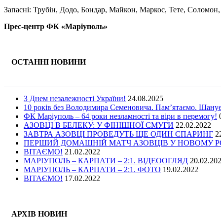
Запасні: Трубін, Додо, Бондар, Майкон, Маркос, Тете, Соломон
Прес-центр ФК «Маріуполь»
ОСТАННІ НОВИНИ
З Днем незалежності України!
24.08.2025
10 років без Володимира Семеновича. Пам’ятаємо. Шану
ФК Маріуполь – 64 роки незламності та віри в перемогу!
АЗОВЦІ В БЕЛЕКУ: У ФІНІШНОЇ СМУГИ
22.02.2022
ЗАВТРА АЗОВЦІ ПРОВЕДУТЬ ЩЕ ОДИН СПАРИНГ
2
ПЕРШИЙ ДОМАШНІЙ МАТЧ АЗОВЦІВ У НОВОМУ РОЦ
ВІТАЄМО!
21.02.2022
МАРІУПОЛЬ – КАРПАТИ – 2:1. ВІДЕООГЛЯД
20.02.20
МАРІУПОЛЬ – КАРПАТИ – 2:1. ФОТО
19.02.2022
ВІТАЄМО!
17.02.2022
АРХІВ НОВИН