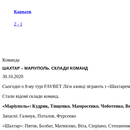
Карпати
2
-
1
Команда
ШАХТАР – МАРІУПОЛЬ. CКЛАДИ КОМАНД
30.10.2020
Сьогодні о 8-му турі FAVBET Ліги азовці зіграють з «Шахтарем
Стали відомі склади команд.
«Маріуполь»: Кудрик, Тищенко, Мамросенко, Чоботенко, Ве
Запасні: Гальчук, Поталов, Фурсенко
«Шахтар»: Пятов, Болбат, Матвієнко, Віта, Сіпріано, Степаненк