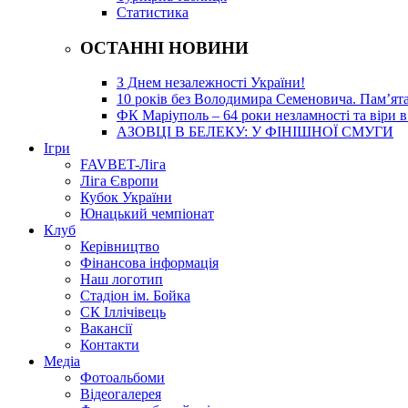
Статистика
ОСТАННІ НОВИНИ
З Днем незалежності України!
10 років без Володимира Семеновича. Пам’ят
ФК Маріуполь – 64 роки незламності та віри в
АЗОВЦІ В БЕЛЕКУ: У ФІНІШНОЇ СМУГИ
Ігри
FAVBET-Ліга
Ліга Європи
Кубок України
Юнацький чемпіонат
Клуб
Керівництво
Фінансова інформація
Наш логотип
Стадіон ім. Бойка
СК Іллічівець
Вакансії
Контакти
Медіа
Фотоальбоми
Відеогалерея