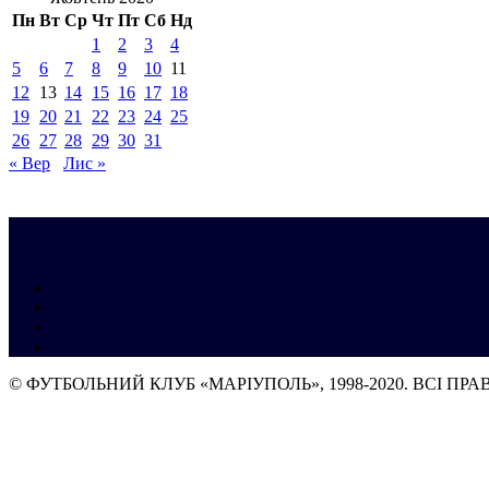
Пн
Вт
Ср
Чт
Пт
Сб
Нд
1
2
3
4
5
6
7
8
9
10
11
12
13
14
15
16
17
18
19
20
21
22
23
24
25
26
27
28
29
30
31
« Вер
Лис »
© ФУТБОЛЬНИЙ КЛУБ «МАРІУПОЛЬ», 1998-2020. ВСІ ПР