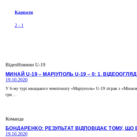
Карпати
2
-
1
Відео
Новини U-19
МИНАЙ U-19 – МАРІУПОЛЬ U-19 – 0: 1. ВІДЕООГЛЯ
19.10.2020
У 6-му турі юнацького чемпіонату «Маріуполь» U-19 зіграв з «Мінаєм
гри....
Команда
БОНДАРЕНКО: РЕЗУЛЬТАТ ВІДПОВІДАЄ ТОМУ, ЩО 
19.10.2020