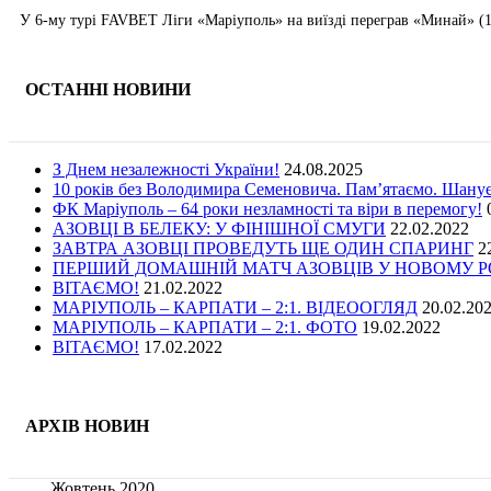
У 6-му турі FAVBET Ліги «Маріуполь» на виїзді переграв «Минай» (1:
ОСТАННІ НОВИНИ
З Днем незалежності України!
24.08.2025
10 років без Володимира Семеновича. Пам’ятаємо. Шану
ФК Маріуполь – 64 роки незламності та віри в перемогу!
АЗОВЦІ В БЕЛЕКУ: У ФІНІШНОЇ СМУГИ
22.02.2022
ЗАВТРА АЗОВЦІ ПРОВЕДУТЬ ЩЕ ОДИН СПАРИНГ
2
ПЕРШИЙ ДОМАШНІЙ МАТЧ АЗОВЦІВ У НОВОМУ РОЦ
ВІТАЄМО!
21.02.2022
МАРІУПОЛЬ – КАРПАТИ – 2:1. ВІДЕООГЛЯД
20.02.20
МАРІУПОЛЬ – КАРПАТИ – 2:1. ФОТО
19.02.2022
ВІТАЄМО!
17.02.2022
АРХІВ НОВИН
Жовтень 2020