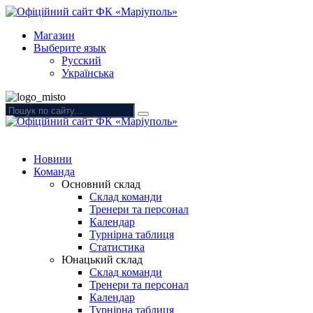
Магазин
Выберите язык
Русский
Українська
Новини
Команда
Основний склад
Склад команди
Тренери та персонал
Календар
Турнірна таблиця
Статистика
Юнацький склад
Склад команди
Тренери та персонал
Календар
Турнірна таблиця