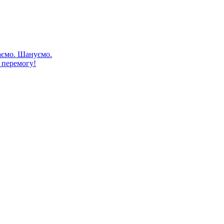
аємо. Шануємо.
 перемогу!