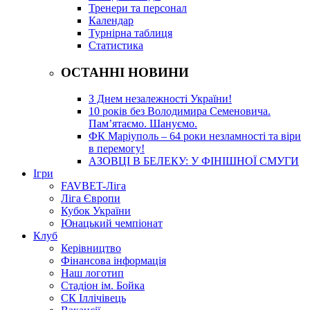
Тренери та персонал
Календар
Турнірна таблиця
Статистика
ОСТАННІ НОВИНИ
З Днем незалежності України!
10 років без Володимира Семеновича.
Пам’ятаємо. Шануємо.
ФК Маріуполь – 64 роки незламності та віри
в перемогу!
АЗОВЦІ В БЕЛЕКУ: У ФІНІШНОЇ СМУГИ
Ігри
FAVBET-Ліга
Ліга Європи
Кубок України
Юнацький чемпіонат
Клуб
Керівництво
Фінансова інформація
Наш логотип
Стадіон ім. Бойка
СК Іллічівець