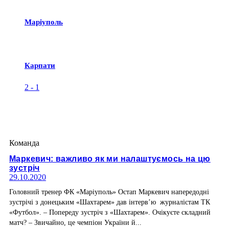
Маріуполь
Карпати
2
-
1
Команда
Маркевич: важливо як ми налаштуємось на цю
зустріч
29.10.2020
Головний тренер ФК «Маріуполь» Остап Маркевич напередодні
зустрічі з донецьким «Шахтарем» дав інтерв’ю журналістам ТК
«Футбол». – Попереду зустріч з «Шахтарем». Очікуєте складний
матч? – Звичайно, це чемпіон України й...