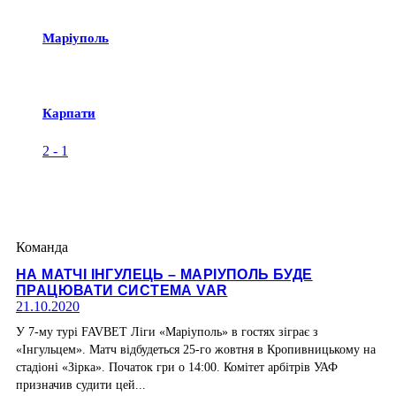
Маріуполь
Карпати
2
-
1
Команда
НА МАТЧІ ІНГУЛЕЦЬ – МАРІУПОЛЬ БУДЕ
ПРАЦЮВАТИ СИСТЕМА VAR
21.10.2020
У 7-му турі FAVBET Ліги «Маріуполь» в гостях зіграє з
«Інгульцем». Матч відбудеться 25-го жовтня в Кропивницькому на
стадіоні «Зірка». Початок гри о 14:00. Комітет арбітрів УАФ
призначив судити цей...