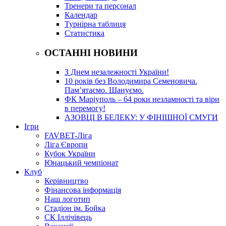
Тренери та персонал
Календар
Турнірна таблиця
Статистика
ОСТАННІ НОВИНИ
З Днем незалежності України!
10 років без Володимира Семеновича.
Пам’ятаємо. Шануємо.
ФК Маріуполь – 64 роки незламності та віри
в перемогу!
АЗОВЦІ В БЕЛЕКУ: У ФІНІШНОЇ СМУГИ
Ігри
FAVBET-Ліга
Ліга Європи
Кубок України
Юнацький чемпіонат
Клуб
Керівництво
Фінансова інформація
Наш логотип
Стадіон ім. Бойка
СК Іллічівець