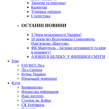
Тренери та персонал
Календар
Турнірна таблиця
Статистика
ОСТАННІ НОВИНИ
З Днем незалежності України!
10 років без Володимира Семеновича.
Пам’ятаємо. Шануємо.
ФК Маріуполь – 64 роки незламності та віри
в перемогу!
АЗОВЦІ В БЕЛЕКУ: У ФІНІШНОЇ СМУГИ
Ігри
FAVBET-Ліга
Ліга Європи
Кубок України
Юнацький чемпіонат
Клуб
Керівництво
Фінансова інформація
Наш логотип
Стадіон ім. Бойка
СК Іллічівець