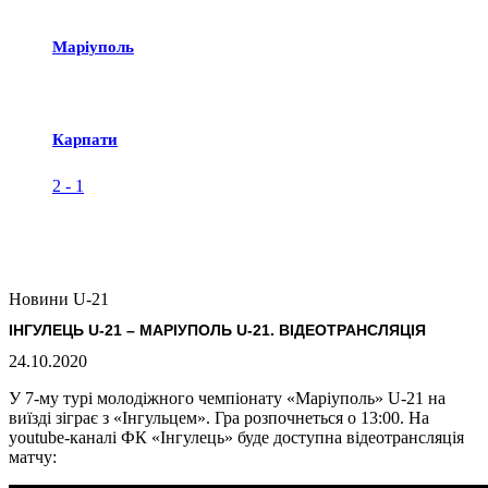
Маріуполь
Карпати
2
-
1
Новини U-21
ІНГУЛЕЦЬ U-21 – МАРІУПОЛЬ U-21. ВІДЕОТРАНСЛЯЦІЯ
24.10.2020
У 7-му турі молодіжного чемпіонату «Маріуполь» U-21 на
виїзді зіграє з «Інгульцем». Гра розпочнеться о 13:00. На
youtube-каналі ФК «Інгулець» буде доступна відеотрансляція
матчу: