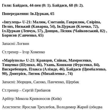
Голи: Байдаєв, 44-пен (0: 1). Байдаєв, 68 (0: 2).
Попередження: Ів.Цуркан, 65
«Інгулець» U-21: Малюк, Сметанін, Гаврилюк, Свіріпа,
Пелих, Низький (Каварна, 54), Ів.Цуркан (Клочко, 72),
Іл.Цуркан (Левчук, 57), Донцов, Лісняк (Чайковський, 82) ,
Борисов (Савченко, 65)
Запасні: Логвин
Ст.тренер – Ігор Хоменко
«Маріуполь» U-21: Кравцов, Співак, Мамросенко,
Тищенко (Шушко, 46), Ухань, Кошкош (Фурсенко, 84),
Вискребенцев, Плакса (Алізаде, 46), Байдаєв (Цимбаленко,
90), Дмитрієв, Литюк (Михайленко , 74)
Запасні: Зборщик, Саєнко, Панченко, Щербак
Ст.тренер – Сергій Грибанов
Арбітр: Микола Кривоносов (Київ)
Асистенти: Ярослав Трехлебов, Володимир Жарий (обидва