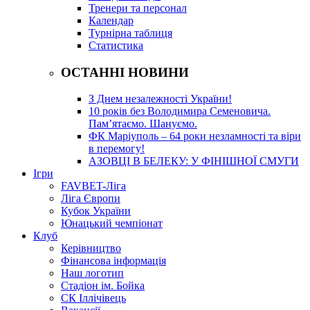
Тренери та персонал
Календар
Турнірна таблиця
Статистика
ОСТАННІ НОВИНИ
З Днем незалежності України!
10 років без Володимира Семеновича.
Пам’ятаємо. Шануємо.
ФК Маріуполь – 64 роки незламності та віри
в перемогу!
АЗОВЦІ В БЕЛЕКУ: У ФІНІШНОЇ СМУГИ
Ігри
FAVBET-Ліга
Ліга Європи
Кубок України
Юнацький чемпіонат
Клуб
Керівництво
Фінансова інформація
Наш логотип
Стадіон ім. Бойка
СК Іллічівець