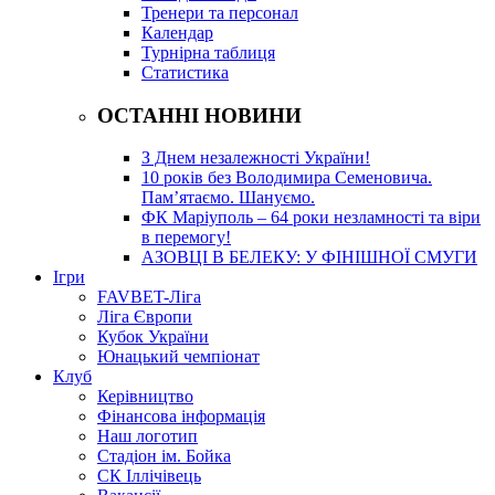
Тренери та персонал
Календар
Турнірна таблиця
Статистика
ОСТАННІ НОВИНИ
З Днем незалежності України!
10 років без Володимира Семеновича.
Пам’ятаємо. Шануємо.
ФК Маріуполь – 64 роки незламності та віри
в перемогу!
АЗОВЦІ В БЕЛЕКУ: У ФІНІШНОЇ СМУГИ
Ігри
FAVBET-Ліга
Ліга Європи
Кубок України
Юнацький чемпіонат
Клуб
Керівництво
Фінансова інформація
Наш логотип
Стадіон ім. Бойка
СК Іллічівець