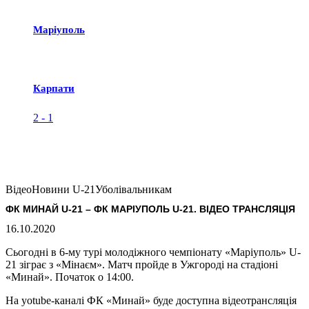
Маріуполь
Карпати
2
-
1
Відео
Новини U-21
Уболівальникам
ФК МИНАЙ U-21 – ФК МАРІУПОЛЬ U-21. ВІДЕО ТРАНСЛЯЦІЯ
16.10.2020
Сьогодні в 6-му турі молодіжного чемпіонату «Маріуполь» U-
21 зіграє з «Мінаєм». Матч пройде в Ужгороді на стадіоні
«Минай». Початок о 14:00.
На yotube-каналі ФК «Минай» буде доступна відеотрансляція