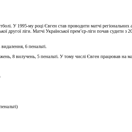
болі. У 1995-му році Євген став проводити матчі регіональних а
ької другої ліги. Матчі Української прем’єр-ліги почав судити з
 видалення, 6 пенальті.
жень, 8 вилучень, 5 пенальті. У тому числі Євген працював на м
)
пенальті)