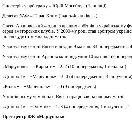
Спостерігач арбітражу – Юрій Мосейчук (Чернівці)
Делегат УАФ – Тарас Клим (Івано-Франківськ)
Євген Арановський – один з кращих арбітрів в українському фут
серед аматорських клубів. У 2000-му році став арбітром українс
почав судити міжнародні матчі.
У минулому сезоні Євген відсудив 9 матчів: 33 попередження, 4
У минулому сезоні Арановський відсудив 10 матчів: 57 поперед
«Маріуполь» – «Карпати» – 2: 2 (10 попереджень, 1 пенальті)
«Дніпро-1» – «Маріуполь» – 3: 0 (4 попередження, 3 вилучення
«Колос» – «Маріуполь» – 1: 0 (9 попереджень)
У нинішньому чемпіонаті Євген працював на одному матчі:
«Дніпро-1» – «Олімпік» – 1: 3 (4 попередження, 1 вилучення, 1 
Прес-центр ФК «Маріуполь»