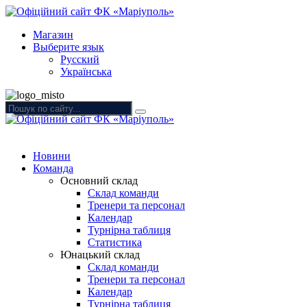
Магазин
Выберите язык
Русский
Українська
Новини
Команда
Основний склад
Склад команди
Тренери та персонал
Календар
Турнірна таблиця
Статистика
Юнацький склад
Склад команди
Тренери та персонал
Календар
Турнірна таблиця