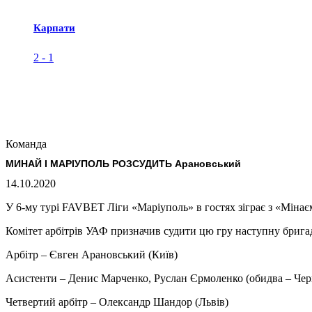
Карпати
2
-
1
Команда
МИНАЙ І МАРІУПОЛЬ РОЗСУДИТЬ Арановський
14.10.2020
У 6-му турі FAVBET Ліги «Маріуполь» в гостях зіграє з «Мінаєм
Комітет арбітрів УАФ призначив судити цю гру наступну бригад
Арбітр – Євген Арановський (Київ)
Асистенти – Денис Марченко, Руслан Єрмоленко (обидва – Черн
Четвертий арбітр – Олександр Шандор (Львів)