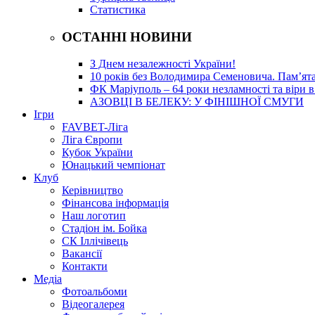
Статистика
ОСТАННІ НОВИНИ
З Днем незалежності України!
10 років без Володимира Семеновича. Пам’ят
ФК Маріуполь – 64 роки незламності та віри в
АЗОВЦІ В БЕЛЕКУ: У ФІНІШНОЇ СМУГИ
Ігри
FAVBET-Ліга
Ліга Європи
Кубок України
Юнацький чемпіонат
Клуб
Керівництво
Фінансова інформація
Наш логотип
Стадіон ім. Бойка
СК Іллічівець
Вакансії
Контакти
Медіа
Фотоальбоми
Відеогалерея