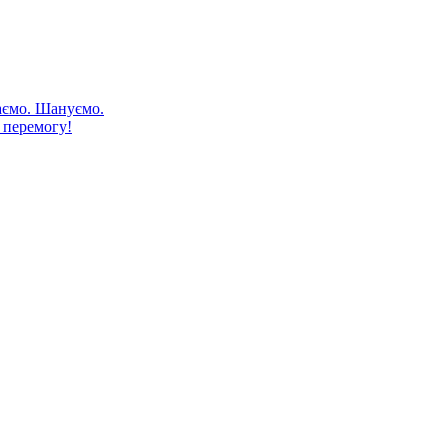
аємо. Шануємо.
 перемогу!