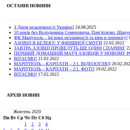
ОСТАННІ НОВИНИ
З Днем незалежності України!
24.08.2025
10 років без Володимира Семеновича. Пам’ятаємо. Шану
ФК Маріуполь – 64 роки незламності та віри в перемогу!
АЗОВЦІ В БЕЛЕКУ: У ФІНІШНОЇ СМУГИ
22.02.2022
ЗАВТРА АЗОВЦІ ПРОВЕДУТЬ ЩЕ ОДИН СПАРИНГ
2
ПЕРШИЙ ДОМАШНІЙ МАТЧ АЗОВЦІВ У НОВОМУ РОЦ
ВІТАЄМО!
21.02.2022
МАРІУПОЛЬ – КАРПАТИ – 2:1. ВІДЕООГЛЯД
20.02.20
МАРІУПОЛЬ – КАРПАТИ – 2:1. ФОТО
19.02.2022
ВІТАЄМО!
17.02.2022
АРХІВ НОВИН
Жовтень 2020
Пн
Вт
Ср
Чт
Пт
Сб
Нд
1
2
3
4