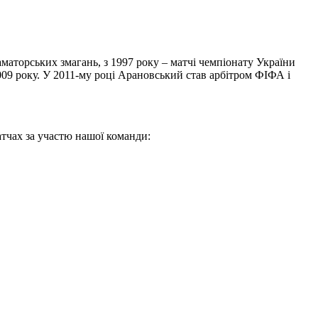
маторських змагань, з 1997 року – матчі чемпіонату України
 2009 року. У 2011-му році Арановський став арбітром ФІФА і
атчах за участю нашої команди: