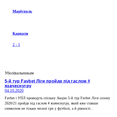
Маріуполь
Карпати
2
-
1
Уболівальникам
5-й тур Favbet Ліги пройде під гаслом #
язачеснугру
04.10.2020
Favbet і УПЛ проведуть спільну Акцію 5-й тур Favbet Ліги сезону
2020/21 пройде під гаслом # язачеснугру, який вже ставши
символом не тільки чесної гри у футболі, а й рівності...