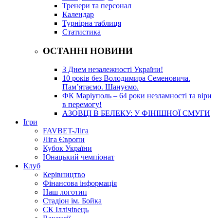
Тренери та персонал
Календар
Турнірна таблиця
Статистика
ОСТАННІ НОВИНИ
З Днем незалежності України!
10 років без Володимира Семеновича.
Пам’ятаємо. Шануємо.
ФК Маріуполь – 64 роки незламності та віри
в перемогу!
АЗОВЦІ В БЕЛЕКУ: У ФІНІШНОЇ СМУГИ
Ігри
FAVBET-Ліга
Ліга Європи
Кубок України
Юнацький чемпіонат
Клуб
Керівництво
Фінансова інформація
Наш логотип
Стадіон ім. Бойка
СК Іллічівець