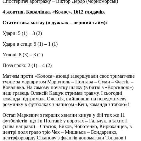
Спостерігач арбітражу – Віктор Дердо (Чорноморськ)
4 жовтня. Ковалівка. «Колос». 1612 глядачів.
Статистика матчу (в дужках – перший тайм):
Удари: 5 (1) – 3 (2)
Удари в ствір: 5 (1) – 1 (1)
Углові: 8 (3) – 3 (1)
Поза грою: 2 (1) – 4 (2)
Матчем проти «Колоса» азовці завершували своє триматчеве
турне за маршрутом Маріуполь – Полтава – Суми – Фастів –
Ковалівка. На самому початку шляху (в битві з «Ворсклою»)
наш гравець Олексій Кащук отримав травму. І сьогодні
команда підтримала Олексія, вийшовши на передматчеву
розминку в футболках з написом «Кеш, команда з тобою»!
Остап Маркевич з перших хвилин кинув у бій тих же 11
футболістів, що і в Полтаві: у воротах – Гальчук, в захисті
(зліва направо) – Стасюк, Биков, Чоботенко, Кирюханцев, в
центрі поля грало тріо Чех – Мишньов – Бондаренко,
центрфорварду Сіканову з флангів допомагали Топалов і