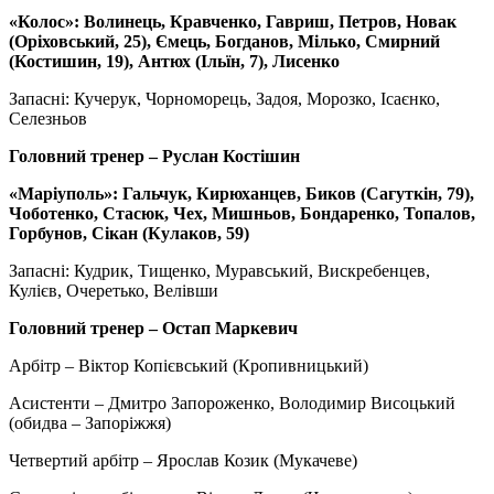
«Колос»: Волинець, Кравченко, Гавриш, Петров, Новак
(Оріховський, 25), Ємець, Богданов, Мілько, Смирний
(Костишин, 19), Антюх (Ільїн, 7), Лисенко
Запасні: Кучерук, Чорноморець, Задоя, Морозко, Ісаєнко,
Селезньов
Головний тренер – Руслан Костішин
«Маріуполь»: Гальчук, Кирюханцев, Биков (Сагуткін, 79),
Чоботенко, Стасюк, Чех, Мишньов, Бондаренко, Топалов,
Горбунов, Сікан (Кулаков, 59)
Запасні: Кудрик, Тищенко, Муравський, Вискребенцев,
Кулієв, Очеретько, Велівши
Головний тренер – Остап Маркевич
Арбітр – Віктор Копієвський (Кропивницький)
Асистенти – Дмитро Запороженко, Володимир Висоцький
(обидва – Запоріжжя)
Четвертий арбітр – Ярослав Козик (Мукачеве)