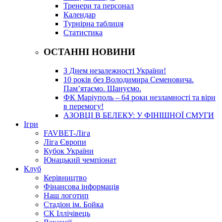
Тренери та персонал
Календар
Турнірна таблиця
Статистика
ОСТАННІ НОВИНИ
З Днем незалежності України!
10 років без Володимира Семеновича.
Пам’ятаємо. Шануємо.
ФК Маріуполь – 64 роки незламності та віри
в перемогу!
АЗОВЦІ В БЕЛЕКУ: У ФІНІШНОЇ СМУГИ
Ігри
FAVBET-Ліга
Ліга Європи
Кубок України
Юнацький чемпіонат
Клуб
Керівництво
Фінансова інформація
Наш логотип
Стадіон ім. Бойка
СК Іллічівець