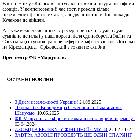
В кінці матчу «Колос» влаштував справжній штурм штрафний
азовців. У компенсований час гості провели кілька
небезпечних флангових атак, але два простріли Топалова до
Кулакова не дійшли.
А в уже компенсований час рефері призначив дуже і дуже
сумнівне пенальті у наші ворота після єдиноборства Ільїна та
Сагуткіна (секундою раніше рефері не зафіксував фол Лисенко
на Кірюханцева). Оріховський з точки не схибив.
Прес-центр ФК «Маріуполь»
ОСТАННІ НОВИНИ
З Днем незалежності України!
24.08.2025
10 років без Володимира Семеновича. Пам’ятаємо.
Шануємо.
10.06.2025
ФК Маріуполь – 64 роки незламності та віри в перемогу!
03.04.2024
АЗОВЦІ В БЕЛЕКУ: У ФІНІШНОЇ СМУГИ
22.02.2022
ЗАВТРА АЗОВЦІ ПРОВЕДУТЬ ЩЕ ОДИН СПАРИНГ