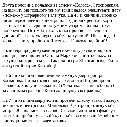
Друга половина почалася з натиску «Колоса». І господарям,
на відміну від першого тайму, таки вдалося влаштувати пару
«пожеж» у штрафному Гальчука. На 48-й хвилині Лисенко
після перехоплення в центрі поля здійснив рейд до воріт
гостей, який завершив потужним ударом в ближній кут –
поперечина! Потім Ільїн хльостко пробив із середньої
дистанції – Гальчук перевів м’яч на кутовий. Після подачі
корнера знову пробивав Лисенко – Гальчук надійний!
Господарі продовжували агресивно штурмувати ворота
азовців, але підопічні Остапа Маркевича потихеньку, за
рахунок контролю м’яча і активної гри Кірюханцева, збили
атакуючий порив Ковалівці.
На 67-й хвилині Ільїн ледь не замкнув удар-простріл
Богданова. Потім після навісу з кутового Петров пробив
головою. Знову перекладина! (Хоча здалося, що в боротьбі з
захисником гравець «Колоса» порушував правила).
На 77-й хвилині маріупольці провели класну атаку. Гальчук
знайшов в центрі поля Мишньова. Дмитро протягнув м’яч
метрів 20 і відпасував наліво. Стасюк змістився з флангу і
потужно пробив у дальній кут – м’яч якимось неймовірним
чином розминувся з «дев’яткою».