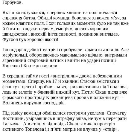
Горбунов.
Як і прогнозувалося, з перших хвилин на полі почалася
справжня битва. Обидві команди боролися за кожен м’яч, за
кожен клаптик поля. І хоч гольових моментів було не так вже
й багато, завдяки нервам, емоціям, досить хорошим
швидкостям і високій інтенсивності, поєдинок виглядав.
Футбол був хорошої якості!
Господарі в дебюті зустрічі спробували задавити азовців. Але
маріупольці, обороняючись максимально щільно, витримали
агресивний стартовий натиск і вийти на ударні позиції
Лисенко і Ко не дозволили.
В середині тайму гості «вистрілили» двома небезпечними
моментами. Спершу, на 17-й хвилині Стасюк змістився з
флангу в центр і пробив – м’яч, зрикошетивши від Топалова,
ледь не залетів у ближній нижній кут. Потім Сікан після вже
фірмового прострілу Кірюханцева пробив в ближній кут –
Волинець виручив господарів.
Під завісу команди обмінялися гострими уколами. Спочатку
Костишин, увірвавшись в штрафну зліва, не зумів переграти
Гальчука. А в атаці у відповідь Сікан замикав простріл
активного Топалова і з п’яти метрів не влучив у «ствір».