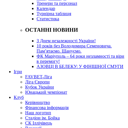
Тренери та персонал
Календар
Турнірна таблиця
Статистика
ОСТАННІ НОВИНИ
З Днем незалежності України!
10 років без Володимира Семеновича.
Пам’ятаємо. Шануємо.
ФК Маріуполь – 64 роки незламності та віри
в перемогу!
АЗОВЦІ В БЕЛЕКУ: У ФІНІШНОЇ СМУГИ
Ігри
FAVBET-Ліга
Ліга Європи
Кубок України
Юнацький чемпіонат
Клуб
Керівництво
Фінансова інформація
Наш логотип
Стадіон ім. Бойка
СК Іллічівець