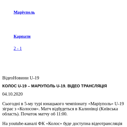
Маріуполь
Карпати
2
-
1
Відео
Новини U-19
КОЛОС U-19 – МАРІУПОЛЬ U-19. ВІДЕО ТРАНСЛЯЦІЯ
04.10.2020
Сьогодні в 5-му турі юнацького чемпіонату «Маріуполь» U-19
зіграє з «Колосом». Матч відбудеться в Калинівці (Київська
область). Початок матчу об 11:00.
На youtube-каналі ФК «Колос» буде доступна відеотрансляція