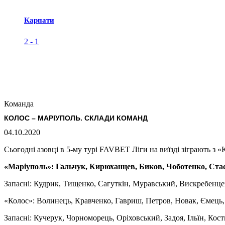
Карпати
2
-
1
Команда
КОЛОС – МАРІУПОЛЬ. СКЛАДИ КОМАНД
04.10.2020
Сьогодні азовці в 5-му турі FAVBET Ліги на виїзді зіграють з 
«Маріуполь»: Гальчук, Кирюханцев, Биков, Чоботенко, Ста
Запасні: Кудрик, Тищенко, Сагуткін, Муравський, Вискребенцев
«Колос»: Волинець, Кравченко, Гавриш, Петров, Новак, Ємець
Запасні: Кучерук, Чорноморець, Оріховський, Задоя, Ільїн, Кос