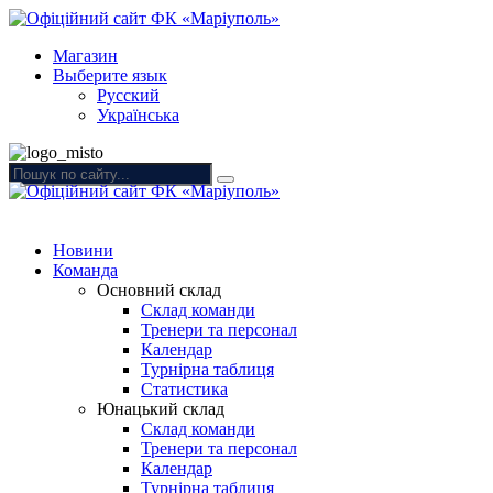
Магазин
Выберите язык
Русский
Українська
Новини
Команда
Основний склад
Склад команди
Тренери та персонал
Календар
Турнірна таблиця
Статистика
Юнацький склад
Склад команди
Тренери та персонал
Календар
Турнірна таблиця