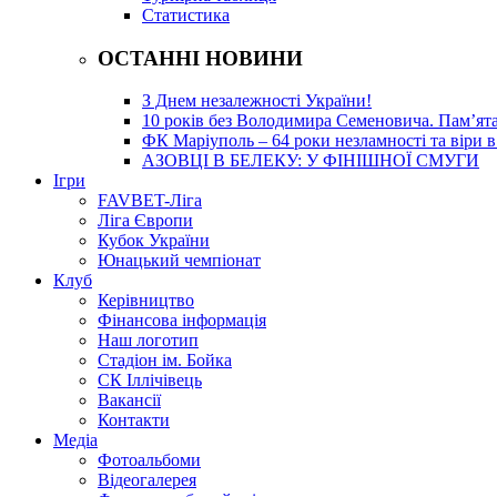
Статистика
ОСТАННІ НОВИНИ
З Днем незалежності України!
10 років без Володимира Семеновича. Пам’ят
ФК Маріуполь – 64 роки незламності та віри в
АЗОВЦІ В БЕЛЕКУ: У ФІНІШНОЇ СМУГИ
Ігри
FAVBET-Ліга
Ліга Європи
Кубок України
Юнацький чемпіонат
Клуб
Керівництво
Фінансова інформація
Наш логотип
Стадіон ім. Бойка
СК Іллічівець
Вакансії
Контакти
Медіа
Фотоальбоми
Відеогалерея