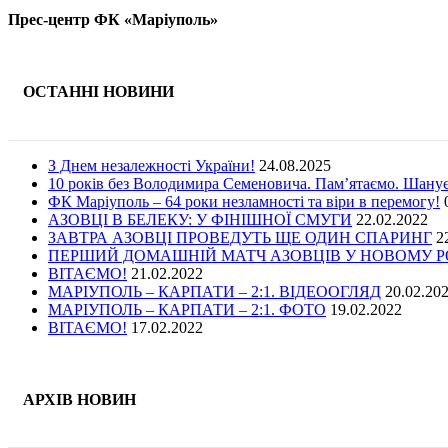
Прес-центр ФК «Маріуполь»
ОСТАННІ НОВИНИ
З Днем незалежності України!
24.08.2025
10 років без Володимира Семеновича. Пам’ятаємо. Шану
ФК Маріуполь – 64 роки незламності та віри в перемогу!
АЗОВЦІ В БЕЛЕКУ: У ФІНІШНОЇ СМУГИ
22.02.2022
ЗАВТРА АЗОВЦІ ПРОВЕДУТЬ ЩЕ ОДИН СПАРИНГ
2
ПЕРШИЙ ДОМАШНІЙ МАТЧ АЗОВЦІВ У НОВОМУ РОЦ
ВІТАЄМО!
21.02.2022
МАРІУПОЛЬ – КАРПАТИ – 2:1. ВІДЕООГЛЯД
20.02.20
МАРІУПОЛЬ – КАРПАТИ – 2:1. ФОТО
19.02.2022
ВІТАЄМО!
17.02.2022
АРХІВ НОВИН