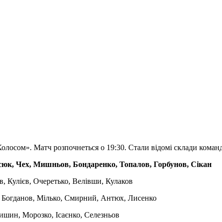
«Колосом». Матч розпочнеться о 19:30. Стали відомі склади команд
сюк, Чех, Мишньов, Бондаренко, Топалов, Горбунов, Сікан
, Кулієв, Очеретько, Велівши, Кулаков
, Богданов, Мілько, Смирний, Антюх, Лисенко
тишин, Морозко, Ісаєнко, Селезньов