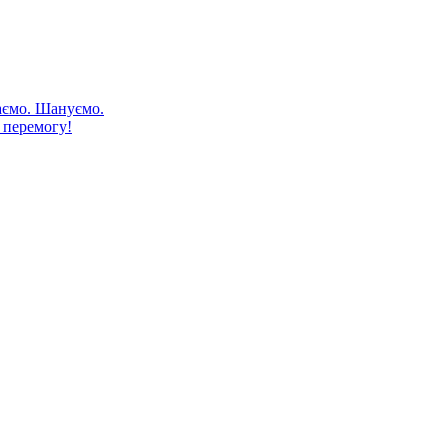
аємо. Шануємо.
 перемогу!