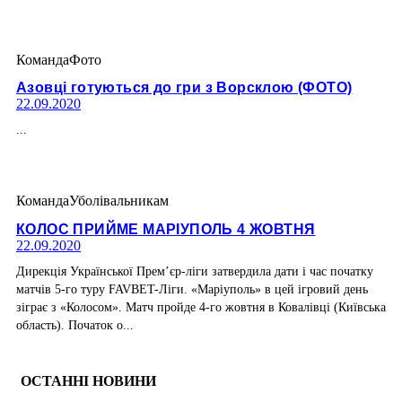
Команда
Фото
Азовці готуються до гри з Ворсклою (ФОТО)
22.09.2020
...
Команда
Уболівальникам
КОЛОС ПРИЙМЕ МАРІУПОЛЬ 4 ЖОВТНЯ
22.09.2020
Дирекція Української Прем’єр-ліги затвердила дати і час початку
матчів 5-го туру FAVBET-Ліги. «Маріуполь» в цей ігровий день
зіграє з «Колосом». Матч пройде 4-го жовтня в Ковалівці (Київська
область). Початок о...
ОСТАННІ НОВИНИ