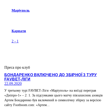
Маріуполь
Карпати
2
-
1
Преса про клуб
БОНДАРЕНКО ВКЛЮЧЕНО ДО ЗБІРНОЇ 3 ТУРУ
FAVBET-ЛІГИ
22.09.2020
У третьому турі FAVBET-Ліги «Маріуполь» на виїзді переграв
«Дніпро-1» – 2: 1. За підсумками цього матчу півзахисник азовців
Артем Бондаренко був включений в символічну збірну за версією
сайту Footboom.com: «Артем...