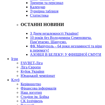
Тренери та персонал
Календар
Турнірна таблиця
Статистика
ОСТАННІ НОВИНИ
З Днем незалежності України!
10 років без Володимира Семеновича.
Пам’ятаємо. Шануємо.
ФК Маріуполь – 64 роки незламності та віри
в перемогу!
АЗОВЦІ В БЕЛЕКУ: У ФІНІШНОЇ СМУГИ
Ігри
FAVBET-Ліга
Ліга Європи
Кубок України
Юнацький чемпіонат
Клуб
Керівництво
Фінансова інформація
Наш логотип
Стадіон ім. Бойка
СК Іллічівець