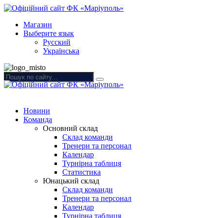
Магазин
Выберите язык
Русский
Українська
Новини
Команда
Основний склад
Склад команди
Тренери та персонал
Календар
Турнірна таблиця
Статистика
Юнацький склад
Склад команди
Тренери та персонал
Календар
Турнірна таблиця