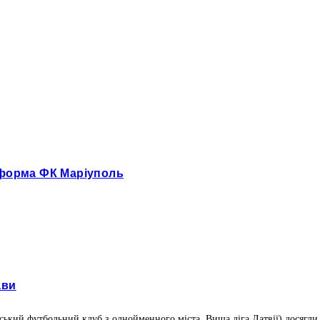
 форма ФК Маріуполь
ави
ький футбольний клуб з однойменного міста, Вища ліга Латвії) досягли