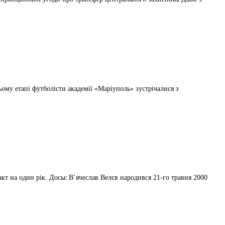
ому етапі футболісти академії «Маріуполь» зустрічалися з
 на один рік. Досьє В’ячеслав Велєв народився 21-го травня 2000