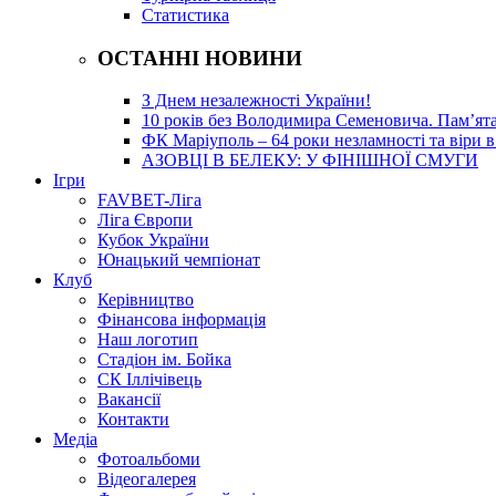
Статистика
ОСТАННІ НОВИНИ
З Днем незалежності України!
10 років без Володимира Семеновича. Пам’ят
ФК Маріуполь – 64 роки незламності та віри в
АЗОВЦІ В БЕЛЕКУ: У ФІНІШНОЇ СМУГИ
Ігри
FAVBET-Ліга
Ліга Європи
Кубок України
Юнацький чемпіонат
Клуб
Керівництво
Фінансова інформація
Наш логотип
Стадіон ім. Бойка
СК Іллічівець
Вакансії
Контакти
Медіа
Фотоальбоми
Відеогалерея