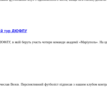
ший тур ДЮФЛУ
ДЮФЛУ, в якій беруть участь чотири команди академії «Маріуполь». На ць
слав Велєв. Перспективний футболіст підписав з нашим клубом контракт