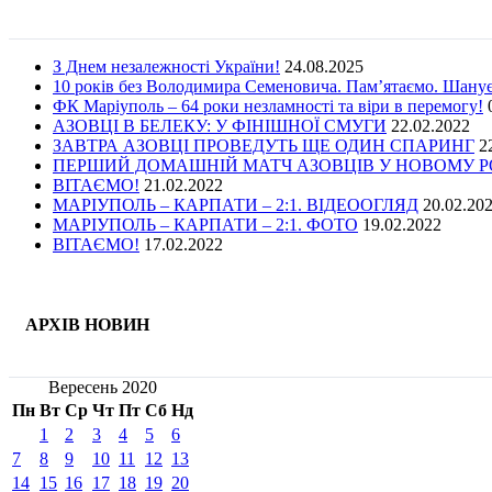
З Днем незалежності України!
24.08.2025
10 років без Володимира Семеновича. Пам’ятаємо. Шану
ФК Маріуполь – 64 роки незламності та віри в перемогу!
АЗОВЦІ В БЕЛЕКУ: У ФІНІШНОЇ СМУГИ
22.02.2022
ЗАВТРА АЗОВЦІ ПРОВЕДУТЬ ЩЕ ОДИН СПАРИНГ
2
ПЕРШИЙ ДОМАШНІЙ МАТЧ АЗОВЦІВ У НОВОМУ РОЦ
ВІТАЄМО!
21.02.2022
МАРІУПОЛЬ – КАРПАТИ – 2:1. ВІДЕООГЛЯД
20.02.20
МАРІУПОЛЬ – КАРПАТИ – 2:1. ФОТО
19.02.2022
ВІТАЄМО!
17.02.2022
АРХІВ НОВИН
Вересень 2020
Пн
Вт
Ср
Чт
Пт
Сб
Нд
1
2
3
4
5
6
7
8
9
10
11
12
13
14
15
16
17
18
19
20