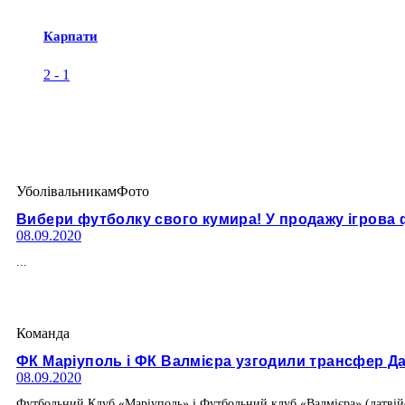
Карпати
2
-
1
Уболівальникам
Фото
Вибери футболку свого кумира! У продажу ігрова
08.09.2020
...
Команда
ФК Маріуполь і ФК Валмієра узгодили трансфер Д
08.09.2020
Футбольний Клуб «Маріуполь» і Футбольний клуб «Валмієра» (латвійс