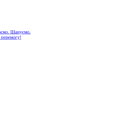
аємо. Шануємо.
 перемогу!