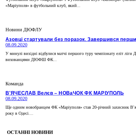
«Маріуполя» в футбольний клуб, який...
Новини ДЮФЛУ
Азовці стартували без поразок. Завершився пер
08.09.2020
У минулі вихідні відбулися матчі першого туру чемпіонату еліт ліги 
вихованцями ДЮФШ ФК...
Команда
В’ЯЧЕСЛАВ Велєв – НОВаЧОК ФК МАРІУПОЛЬ
08.09.2020
Ще одним новобранцем ФК «Маріуполя» став 20-річний захисник В’яче
року в Одесі....
ОСТАННІ НОВИНИ