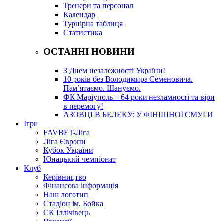
Тренери та персонал
Календар
Турнірна таблиця
Статистика
ОСТАННІ НОВИНИ
З Днем незалежності України!
10 років без Володимира Семеновича.
Пам’ятаємо. Шануємо.
ФК Маріуполь – 64 роки незламності та віри
в перемогу!
АЗОВЦІ В БЕЛЕКУ: У ФІНІШНОЇ СМУГИ
Ігри
FAVBET-Ліга
Ліга Європи
Кубок України
Юнацький чемпіонат
Клуб
Керівництво
Фінансова інформація
Наш логотип
Стадіон ім. Бойка
СК Іллічівець