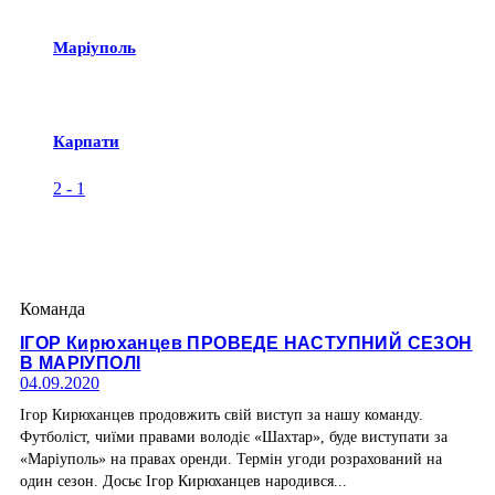
Маріуполь
Карпати
2
-
1
Команда
ІГОР Кирюханцев ПРОВЕДЕ НАСТУПНИЙ СЕЗОН
В МАРІУПОЛІ
04.09.2020
Ігор Кирюханцев продовжить свій виступ за нашу команду.
Футболіст, чиїми правами володіє «Шахтар», буде виступати за
«Маріуполь» на правах оренди. Термін угоди розрахований на
один сезон. Досьє Ігор Кирюханцев народився...