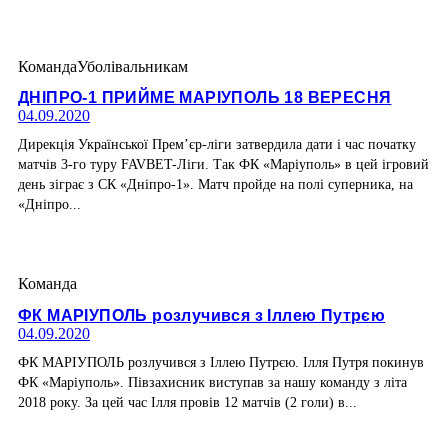
Команда
Уболівальникам
ДНІПРО-1 ПРИЙМЕ МАРІУПОЛЬ 18 ВЕРЕСНЯ
04.09.2020
Дирекція Української Прем’єр-ліги затвердила дати і час початку
матчів 3-го туру FAVBET-Ліги. Так ФК «Маріуполь» в цей ігровий
день зіграє з СК «Дніпро-1». Матч пройде на полі суперника, на
«Дніпро...
Команда
ФК МАРІУПОЛЬ розлучився з Іллею Путрєю
04.09.2020
ФК МАРІУПОЛЬ розлучився з Іллею Путрєю. Ілля Путря покинув
ФК «Маріуполь». Півзахисник виступав за нашу команду з літа
2018 року. За цей час Ілля провів 12 матчів (2 голи) в...