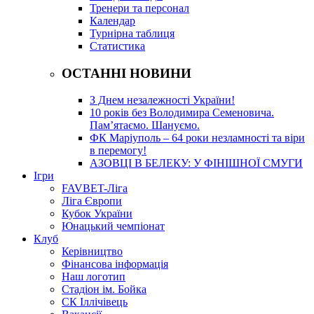
Тренери та персонал
Календар
Турнірна таблиця
Статистика
ОСТАННІ НОВИНИ
З Днем незалежності України!
10 років без Володимира Семеновича.
Пам’ятаємо. Шануємо.
ФК Маріуполь – 64 роки незламності та віри
в перемогу!
АЗОВЦІ В БЕЛЕКУ: У ФІНІШНОЇ СМУГИ
Ігри
FAVBET-Ліга
Ліга Європи
Кубок України
Юнацький чемпіонат
Клуб
Керівництво
Фінансова інформація
Наш логотип
Стадіон ім. Бойка
СК Іллічівець