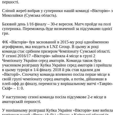
першості.
Сліпий жереб вибрав у суперники нашій команді «Вікторію» з
Миколаївки (Сумська область).
Базовий день 1/16 фіналу – 30-е вересня. Матч пройде на полі
суперника. Переможець буде визначений за підсумками однієї
гри.
ФК «Вікторія» був заснований в 2015-му році однойменною
агрофірмою, яка входить в LNZ Group. В цьому ж році
команда стає срібним призером Чемпіонату Сумської області.
У сезоні 2016/17 «Вікторія» зайняла 4 місце в групі 2
Чемпіонату України серед аматорів. Команда також була
учасником розіграшу Кубка України серед аматорів і прийшла
в цьому турнірі в 1/4 фіналу. 2018 й рік став вдалим для
«Вікторії». Спочатку команда впевнено посіла перше місце в
своїй групі чемпіонату серед аматорів, а потім, дійшовши в
плей-офф до фіналу, перемогла у вирішальному матчі «Таврію-
Скіф» – 1: 0.
У наступному сезоні команда посіла підсумкове 2-е місце в
аматорській першості.
У нинішньому розіграші Кубка України «Вікторія» вже вибила
маріупольський «Яруд» (4: 0) і «Діназ» з Київської області (в