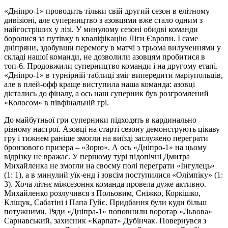
«Дніпро-1» проводить тільки свій другий сезон в елітному
дивізіоні, але суперництво з азовцями вже стало одним з
найгостріших у лізі. У минулому сезоні обидві команди
боролися за путівку в кваліфікацію Ліги Європи. І саме
дніпряни, здобувши перемогу в матчі з трьома вилученнями у
складі нашої команди, не дозволили азовцям пробитися в
топ-6. Продовжили суперництво команди і на другому етапі.
«Дніпро-1» в турнірній таблиці зміг випередити маріупольців,
але в плей-офф краще виступила наша команда: азовці
дістались до фіналу, а ось наш суперник був розгромлений
«Колосом» в півфінальній грі.
До майбутньої гри суперники підходять в кардинально
різному настрої. Азовці на старті сезону демонструють цікаву
гру і тижнем раніше змогли на виїзді заслужено переграти
бронзового призера – «Зорю». А ось «Дніпро-1» на цьому
відрізку не вражає. У першому турі підопічні Дмитра
Михайленка не змогли на своєму полі переграти «Інгулець»
(1: 1), а в минулий уїк-енд і зовсім поступилися «Олімпіку» (1:
3). Хоча літнє міжсезоння команда провела дуже активно.
Михайленко розлучився з Польовим, Сніжко, Коркішко,
Кліщук, Сабатіні і Папа Гуйє. Придбання були куди більш
потужними. Ряди «Дніпра-1» поповнили воротар «Львова»
Сарнавський, захисник «Карпат» Дубінчак. Повернувся з