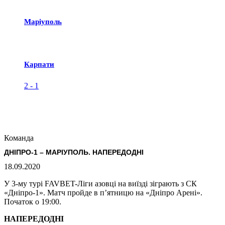
Маріуполь
Карпати
2
-
1
Команда
ДНІПРО-1 – МАРІУПОЛЬ. НАПЕРЕДОДНІ
18.09.2020
У 3-му турі FAVBET-Ліги азовці на виїзді зіграють з СК
«Дніпро-1». Матч пройде в п’ятницю на «Дніпро Арені».
Початок о 19:00.
НАПЕРЕДОДНІ