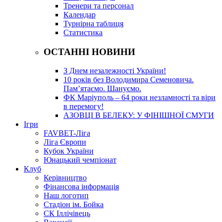
Тренери та персонал
Календар
Турнірна таблиця
Статистика
ОСТАННІ НОВИНИ
З Днем незалежності України!
10 років без Володимира Семеновича.
Пам’ятаємо. Шануємо.
ФК Маріуполь – 64 роки незламності та віри
в перемогу!
АЗОВЦІ В БЕЛЕКУ: У ФІНІШНОЇ СМУГИ
Ігри
FAVBET-Ліга
Ліга Європи
Кубок України
Юнацький чемпіонат
Клуб
Керівництво
Фінансова інформація
Наш логотип
Стадіон ім. Бойка
СК Іллічівець