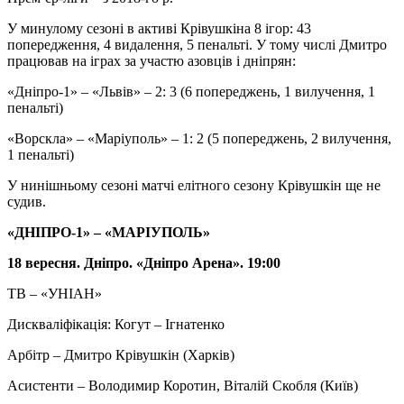
У минулому сезоні в активі Крівушкіна 8 ігор: 43
попередження, 4 видалення, 5 пенальті. У тому числі Дмитро
працював на іграх за участю азовців і дніпрян:
«Дніпро-1» – «Львів» – 2: 3 (6 попереджень, 1 вилучення, 1
пенальті)
«Ворскла» – «Маріуполь» – 1: 2 (5 попереджень, 2 вилучення,
1 пенальті)
У нинішньому сезоні матчі елітного сезону Крівушкін ще не
судив.
«ДНІПРО-1» – «МАРІУПОЛЬ»
18 вересня. Дніпро. «Дніпро Арена». 19:00
ТВ – «УНІАН»
Дискваліфікація: Когут – Ігнатенко
Арбітр – Дмитро Крівушкін (Харків)
Асистенти – Володимир Коротин, Віталій Скобля (Київ)