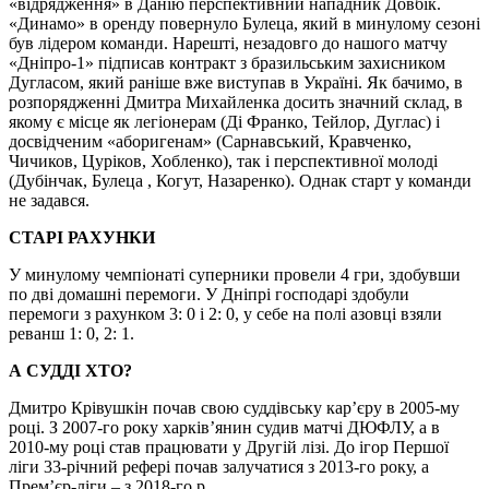
«відрядження» в Данію перспективний нападник Довбік.
«Динамо» в оренду повернуло Булеца, який в минулому сезоні
був лідером команди. Нарешті, незадовго до нашого матчу
«Дніпро-1» підписав контракт з бразильським захисником
Дугласом, який раніше вже виступав в Україні. Як бачимо, в
розпорядженні Дмитра Михайленка досить значний склад, в
якому є місце як легіонерам (Ді Франко, Тейлор, Дуглас) і
досвідченим «аборигенам» (Сарнавський, Кравченко,
Чичиков, Цуріков, Хобленко), так і перспективної молоді
(Дубінчак, Булеца , Когут, Назаренко). Однак старт у команди
не задався.
СТАРІ РАХУНКИ
У минулому чемпіонаті суперники провели 4 гри, здобувши
по дві домашні перемоги. У Дніпрі господарі здобули
перемоги з рахунком 3: 0 і 2: 0, у себе на полі азовці взяли
реванш 1: 0, 2: 1.
А СУДДІ ХТО?
Дмитро Крівушкін почав свою суддівську кар’єру в 2005-му
році. З 2007-го року харків’янин судив матчі ДЮФЛУ, а в
2010-му році став працювати у Другій лізі. До ігор Першої
ліги 33-річний рефері почав залучатися з 2013-го року, а
Прем’єр-ліги – з 2018-го р.