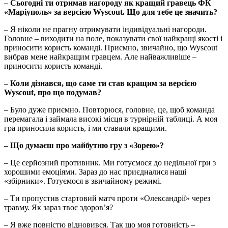
– Сьогодні ти отримав нагороду як кращий гравець ФК
«Маріуполь» за версією Wyscout. Що для тебе це значить?
– Я ніколи не прагну отримувати індивідуальні нагороди.
Головне – виходити на поле, показувати свої найкращі якості і
приносити користь команді. Приємно, звичайно, що Wyscout
вибрав мене найкращим гравцем. Але найважливіше –
приносити користь команді.
– Коли дізнався, що саме ти став кращим за версією
Wyscout, про що подумав?
– Було дуже приємно. Повторюся, головне, це, щоб команда
перемагала і займала високі місця в турнірній таблиці. А моя
гра приносила користь, і ми ставали кращими.
– Що думаєш про майбутню гру з «Зорею»?
– Це серйозний противник. Ми готуємося до недільної гри з
хорошими емоціями. Зараз до нас приєдналися наші
«збірники». Готуємося в звичайному режимі.
– Ти пропустив стартовий матч проти «Олександрії» через
травму. Як зараз твоє здоров’я?
– Я вже повністю відновився. Так що моя готовність –