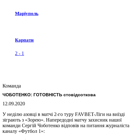
Маріуполь
Карпати
2
-
1
Команда
ЧОБОТЕНКО: ГОТОВНІСТЬ стовідсоткова
12.09.2020
У неділю азовці в матчі 2-го туру FAVBET-Ліги на виїзді
зіграють з «Зорею». Напередодні матчу захисник нашої
команди Сергій Чоботенко відповів на питання журналіста
каналу «Футбол 1»: