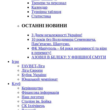
Тренери та персонал
Календар
Турнірна таблиця
Статистика
ОСТАННІ НОВИНИ
З Днем незалежності України!
10 років без Володимира Семеновича.
Пам’ятаємо. Шануємо.
ФК Маріуполь – 64 роки незламності та віри
в перемогу!
АЗОВЦІ В БЕЛЕКУ: У ФІНІШНОЇ СМУГИ
Ігри
FAVBET-Ліга
Ліга Європи
Кубок України
Юнацький чемпіонат
Клуб
Керівництво
Фінансова інформація
Наш логотип
Стадіон ім. Бойка
СК Іллічівець