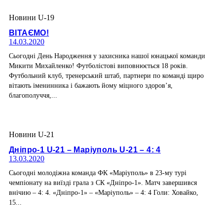
Новини U-19
ВІТАЄМО!
14.03.2020
Сьогодні День Народження у захисника нашої юнацької команди
Микити Михайленко! Футболістові виповнюється 18 років.
Футбольний клуб, тренерський штаб, партнери по команді щиро
вітають іменинника і бажають йому міцного здоров’я,
благополуччя,...
Новини U-21
Дніпро-1 U-21 – Маріуполь U-21 – 4: 4
13.03.2020
Сьогодні молодіжна команда ФК «Маріуполь» в 23-му турі
чемпіонату на виїзді грала з СК «Дніпро-1». Матч завершився
внічию – 4: 4. «Дніпро-1» – «Маріуполь» – 4: 4 Голи: Ховайко,
15...