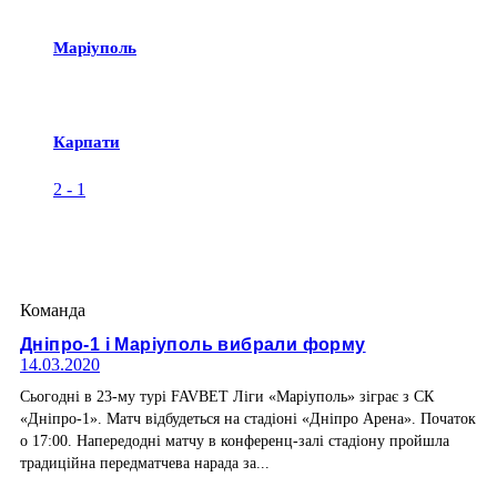
Маріуполь
Карпати
2
-
1
Команда
Дніпро-1 і Маріуполь вибрали форму
14.03.2020
Сьогодні в 23-му турі FAVBET Ліги «Маріуполь» зіграє з СК
«Дніпро-1». Матч відбудеться на стадіоні «Дніпро Арена». Початок
о 17:00. Напередодні матчу в конференц-залі стадіону пройшла
традиційна передматчева нарада за...