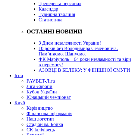
Тренери та персонал
Календар
Турнірна таблиця
Статистика
ОСТАННІ НОВИНИ
З Днем незалежності України!
10 років без Володимира Семеновича.
Пам’ятаємо. Шануємо.
ФК Маріуполь – 64 роки незламності та віри
в перемогу!
АЗОВЦІ В БЕЛЕКУ: У ФІНІШНОЇ СМУГИ
Ігри
FAVBET-Ліга
Ліга Європи
Кубок України
Юнацький чемпіонат
Клуб
Керівництво
Фінансова інформація
Наш логотип
Стадіон ім. Бойка
СК Іллічівець