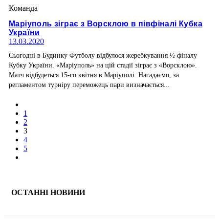
Команда
Маріуполь зіграє з Ворсклою в півфіналі Кубка
України
13.03.2020
Сьогодні в Будинку Футболу відбулося жеребкування ½ фіналу
Кубку України. «Маріуполь» на цій стадії зіграє з «Ворсклою».
Матч відбудеться 15-го квітня в Маріуполі. Нагадаємо, за
регламентом турніру переможець пари визначається...
1
2
3
4
5
ОСТАННІ НОВИНИ