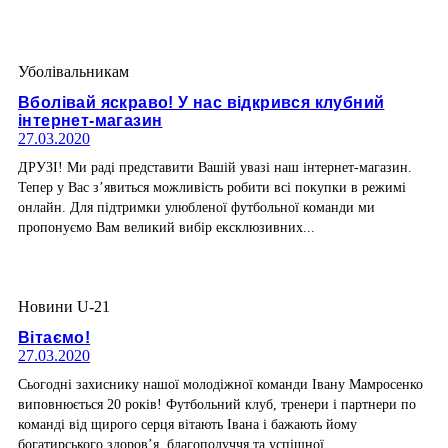
Уболівальникам
Вболівай яскраво! У нас відкрився клубний
інтернет-магазин
27.03.2020
ДРУЗІ! Ми раді представити Вашій увазі наш інтернет-магазин.
Тепер у Вас з’явиться можливість робити всі покупки в режимі
онлайн. Для підтримки улюбленої футбольної команди ми
пропонуємо Вам великий вибір ексклюзивних...
Новини U-21
Вітаємо!
27.03.2020
Сьогодні захиснику нашої молодіжної команди Івану Мамросенко
виповнюється 20 років! Футбольний клуб, тренери і партнери по
команді від щирого серця вітають Івана і бажають йому
богатирського здоров’я, благополуччя та успішної...