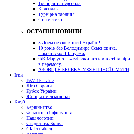
Тренери та персонал
Календар
Турнірна таблиця
Статистика
ОСТАННІ НОВИНИ
З Днем незалежності України!
10 років без Володимира Семеновича.
Пам’ятаємо. Шануємо.
ФК Маріуполь – 64 роки незламності та віри
в перемогу!
АЗОВЦІ В БЕЛЕКУ: У ФІНІШНОЇ СМУГИ
Ігри
FAVBET-Ліга
Ліга Європи
Кубок України
Юнацький чемпіонат
Клуб
Керівництво
Фінансова інформація
Наш логотип
Стадіон ім. Бойка
СК Іллічівець