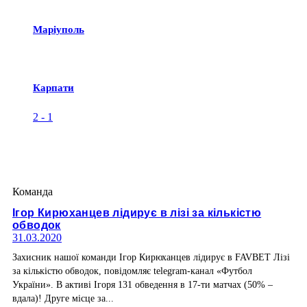
Маріуполь
Карпати
2
-
1
Команда
Ігор Кирюханцев лідирує в лізі за кількістю
обводок
31.03.2020
Захисник нашої команди Ігор Кирюханцев лідирує в FAVBET Лізі
за кількістю обводок, повідомляє telegram-канал «Футбол
України». В активі Ігоря 131 обведення в 17-ти матчах (50% –
вдала)! Друге місце за...