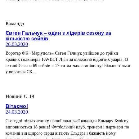
Команда
Євген Гальчук – один з лідерів сезону за
кількістю сейвів
26.03.2020
Воротар ФК «Маріуполь» Євген Гальчук увійшов до трійки
кращих голкіперів FAVBET Ліги за кількістю відбитих ударів. В
активі Євгена 69 сейвів в 17-ти матчах чемпіонату! Більше тільки
у воротаря СК...
Новини U-19
Вітаємо!
24.03.2020
Сьогодні півзахиснику нашої юнацької команди Ельдару Кулієву
виповнюється 18 років! Футбольний клуб, тренери і партнери по
команді від щирого серця вітають Ельдара і бажають йому